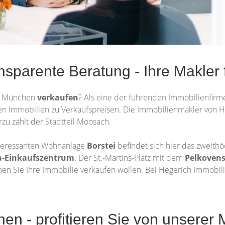
ransparente Beratung - Ihre Makle
3 München
verkaufen
? Als eine der führenden Immobilienfir
Jahren Immobilien zu Verkaufspreisen. Die Immobilienmakler von
u zählt der Stadtteil Moosach.
interessanten Wohnanlage
Borstei
befindet sich hier das zweit
a-Einkaufszentrum
. Der St.-Martins-Platz mit dem
Pelkovens
n Sie Ihre Immobilie verkaufen wollen. Bei Hegerich Immobili
n - profitieren Sie von unserer 