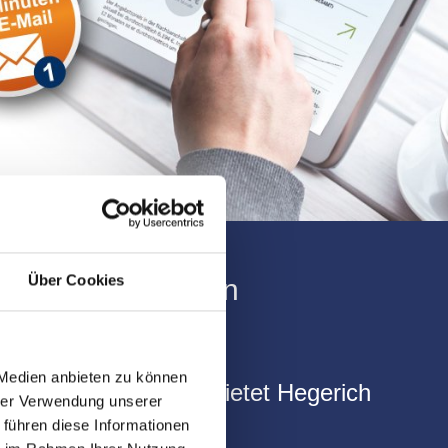
Über Cookies
hr Partner für den
 Medien anbieten zu können
e Dienstleistungen bietet Hegerich
hrer Verwendung unserer
bilien an?
 führen diese Informationen