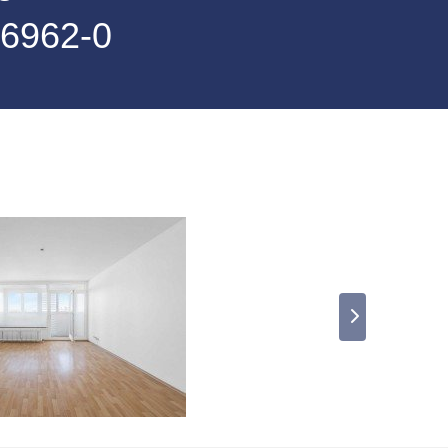
06962-0