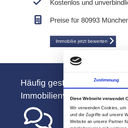
Kostenlos und unverbindli
Preise für 80993 Münche
Immobilie jetzt bewerten
Zustimmung
Häufig gestellte Fragen zu 
Immobilienverkauf
Diese Webseite verwendet 
Wir verwenden Cookies, um I
Warum sollte ich Heg
und die Zugriffe auf unsere 
für den Verkauf mein
Website an unsere Partner fü