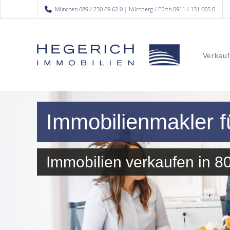
München 089 / 230 69 62 0 | Nürnberg / Fürth 0911 / 131 605 0
Verkauf
Immobilienmakler 
Immobilien verkaufen in 