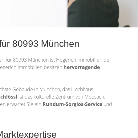
r für 80993 München
men für 80993 München ist Hegerich Immobilien der
 Hegerich Immobilien besitzen
hervorragende
höchste Gebäude in München, das Hochhaus
chlössl
ist das kulturelle Zentrum von Moosach.
en erwartet Sie ein
Rundum-Sorglos-Service
und
Marktexpertise