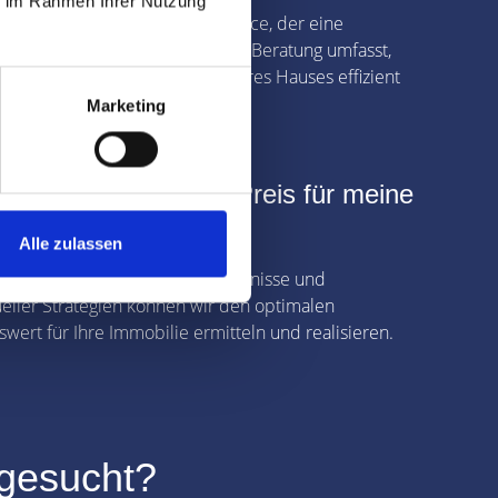
ie im Rahmen Ihrer Nutzung
ten einen Rundum-Sorglos-Service, der eine
uelle Strategie und transparente Beratung umfasst,
Verkauf Ihrer Wohnung oder Ihres Hauses effizient
lten.
Marketing
inde ich den besten Preis für meine
bilie?
Alle zulassen
nserer umfassenden Marktkenntnisse und
ueller Strategien können wir den optimalen
swert für Ihre Immobilie ermitteln und realisieren.
 gesucht?