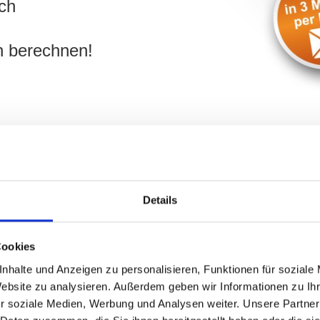
ch
n berechnen!
Details
Hegerich Immobilien in München: I
Cookies
nhalte und Anzeigen zu personalisieren, Funktionen für soziale
erich Immobilien
Welch
Website zu analysieren. Außerdem geben wir Informationen zu I
er Immobilie in
Immo
r soziale Medien, Werbung und Analysen weiter. Unsere Partner