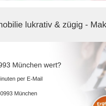
obilie lukrativ & zügig - M
80993 München wert?
inuten per E-Mail
 80993 München