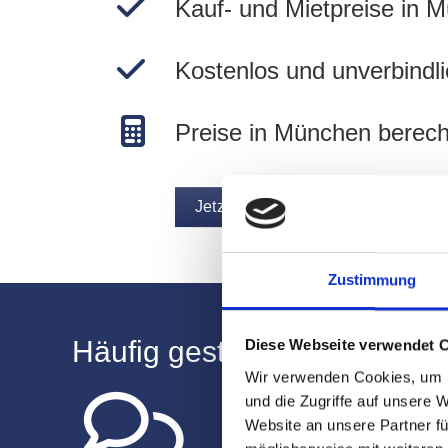
Kauf- und Mietpreise in 
Kostenlos und unverbindli
Preise in München berec
Jetzt Wert ermitteln
Zustimmung
Häufig gestellte Fragen zu
Diese Webseite verwendet 
Wir verwenden Cookies, um I
und die Zugriffe auf unsere 
Wie kann ich meine I
Website an unsere Partner fü
Umgebung des Siege