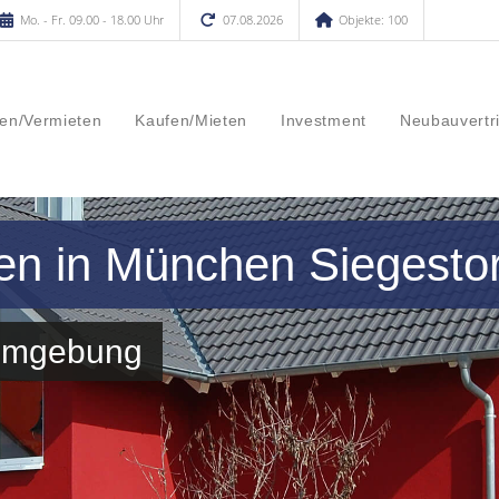
Mo. - Fr. 09.00 - 18.00 Uhr
07.08.2026
Objekte: 100
en/Vermieten
Kaufen/Mieten
Investment
Neubauvertr
en in München Siegesto
 Umgebung