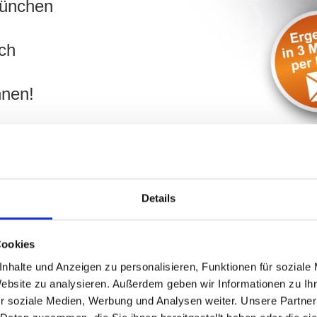
München
ch
hnen!
Details
m Immobilienverkauf rund um das
Cookies
nhalte und Anzeigen zu personalisieren, Funktionen für soziale
Website zu analysieren. Außerdem geben wir Informationen zu I
mmobilie in der
Waru
r soziale Medien, Werbung und Analysen weiter. Unsere Partner
stors verkaufen?
Siege