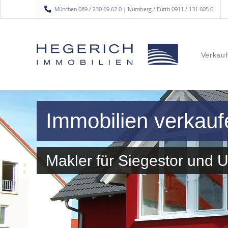
München 089 / 230 69 62 0 | Nürnberg / Fürth 0911 / 131 605 0
Verkauf
Immobilien verkauf
Makler für Siegestor und