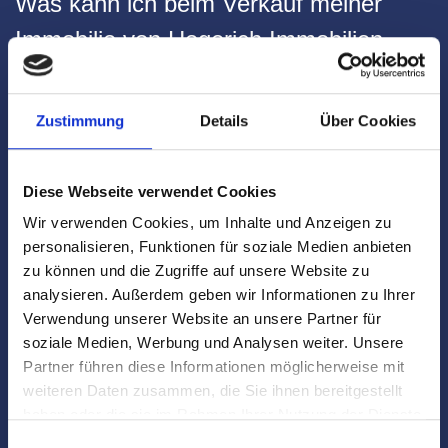
Was kann ich beim Verkauf meiner
Immobilie von Hegerich Immobilien
erwarten?
Sie können einen Rundum-Service mit individuellen
Zustimmung
Details
Über Cookies
Strategien erwarten. Wir bieten Ihnen Unterstützung und
Expertise von Anfang bis Ende des Verkaufsprozesses.
Diese Webseite verwendet Cookies
Wir verwenden Cookies, um Inhalte und Anzeigen zu
personalisieren, Funktionen für soziale Medien anbieten
zu können und die Zugriffe auf unsere Website zu
analysieren. Außerdem geben wir Informationen zu Ihrer
Wie lange ist Hegerich Immobilien
Verwendung unserer Website an unsere Partner für
soziale Medien, Werbung und Analysen weiter. Unsere
schon im Geschäft?
Partner führen diese Informationen möglicherweise mit
Hegerich Immobilien verkauft bereits seit mehreren
weiteren Daten zusammen, die Sie ihnen bereitgestellt
Jahrzehnten Immobilien in München und kann auf eine
haben oder die sie im Rahmen Ihrer Nutzung der Dienste
erfolgreiche Geschichte im Vertrieb von Immobilien
gesammelt haben.
Einwilligungsauswahl