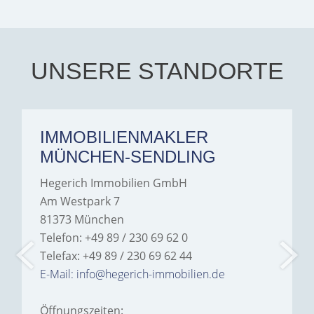
exceptionally professional,
transparent, and clear in
every communication.
Iâ€™m deeply grateful for
their support and wouldn't
hesitate to recommend
Hegerich Immobilien to
UNSERE STANDORTE
anyone looking for a home.
IMMOBILIENMAKLER
MÜNCHEN-SENDLING
Hegerich Immobilien GmbH
Am Westpark 7
81373 München
Telefon: +49 89 / 230 69 62 0
Telefax: +49 89 / 230 69 62 44
E-Mail: info@hegerich-immobilien.de
Öffnungszeiten: