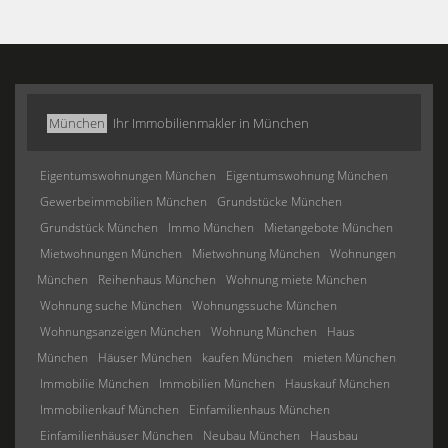
München
Ihr Immobilienmakler in München
Eigentumswohnungen München
Eigentumswohnung München
Gewerbeimmobilien München
Grundstücke München
Grundstück München
Immo München
Mietangebote München
Mietwohnungen München
Mietwohnung München
Wohnungen
München
Reihenhaus München
Wohnung miete München
Wohnung suche München
Wohnungssuche München
Wohnungsanzeigen München
Wohnung München
Haus
München
Häuser München
kaufen München
mieten München
Immobilie München
Immobilien München
Hauskauf München
Immobilienkauf München
Einfamilienhaus München
Einfamilienhäuser München
Neubau München
Hausbau