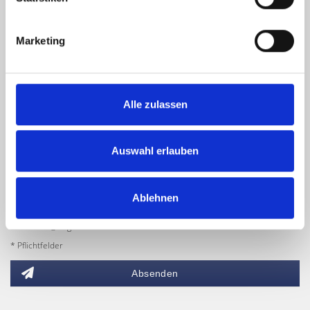
Marketing
Alle zulassen
Auswahl erlauben
Ich habe die
Datenschutzerklärung
zur Kenntnis genommen. Ich stimme
zu, dass meine Angaben und Daten zur Beantwortung meiner Anfrage
elektronisch erhoben und gespeichert werden.
Ablehnen
Hinweis: Sie können Ihre Einwilligung jederzeit für die Zukunft per E-Mail
an info@hegerich-immobilien.de widerrufen. *
* Pflichtfelder
Absenden