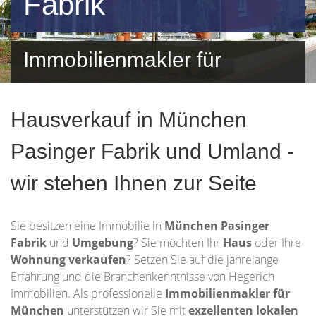
Fabrik
Immobilienmakler für
Pasinger Fabrik und
Hausverkauf in München
Umgebung
Pasinger Fabrik und Umland -
wir stehen Ihnen zur Seite
Sie besitzen eine Immobilie in
München Pasinger
Fabrik
und
Umgebung
? Sie möchten Ihr
Haus
oder Ihre
Wohnung
verkaufen
? Setzen Sie auf die jahrelange
Erfahrung und die Branchenkenntnisse von Hegerich
Immobilien. Als professionelle
Immobilienmakler für
München
unterstützen wir Sie mit
exzellenten lokalen