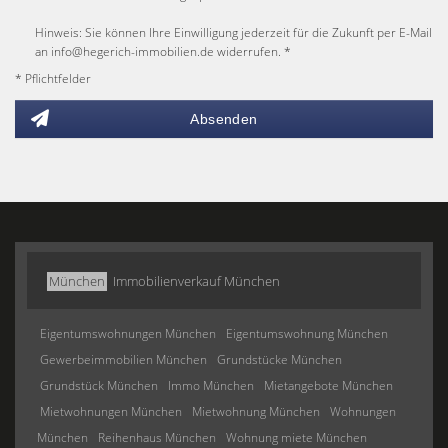
Hinweis: Sie können Ihre Einwilligung jederzeit für die Zukunft per E-Mail
an info@hegerich-immobilien.de widerrufen. *
* Pflichtfelder
Absenden
München
Immobilienverkauf München
Eigentumswohnungen München
Eigentumswohnung München
Gewerbeimmobilien München
Grundstücke München
Grundstück München
Immo München
Mietangebote München
Mietwohnungen München
Mietwohnung München
Wohnungen
München
Reihenhaus München
Wohnung miete München