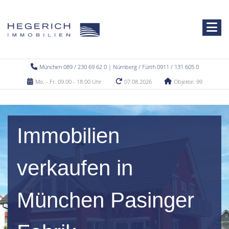
München 089 / 230 69 62 0 | Nürnberg / Fürth 0911 / 131 605 0
Mo. - Fr. 09.00 - 18.00 Uhr
07.08.2026
Objekte: 99
Immobilien
verkaufen in
München Pasinger