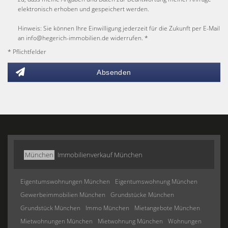
elektronisch erhoben und gespeichert werden.
Hinweis: Sie können Ihre Einwilligung jederzeit für die Zukunft per E-Mail
an info@hegerich-immobilien.de widerrufen. *
* Pflichtfelder
Absenden
München
Immobilienverkauf München
Eigentumswohnungen München
Eigentumswohnung München
Gewerbeimmobilien München
Grundstücke München
Grundstück München
Immo München
Mietangebote München
Mietwohnungen München
Mietwohnung München
Wohnungen