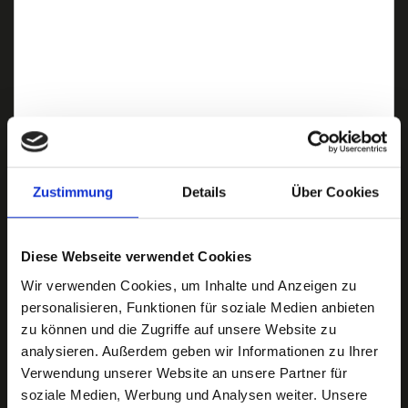
Zustimmung
Details
Über Cookies
Ich habe die
Datenschutzerklärung
zur Kenntnis genommen. Ich stimme
zu, dass meine Angaben und Daten zur Beantwortung meiner Anfrage
Diese Webseite verwendet Cookies
elektronisch erhoben und gespeichert werden.
Wir verwenden Cookies, um Inhalte und Anzeigen zu
Hinweis: Sie können Ihre Einwilligung jederzeit für die Zukunft per E-Mail
personalisieren, Funktionen für soziale Medien anbieten
an info@hegerich-immobilien.de widerrufen. *
zu können und die Zugriffe auf unsere Website zu
* Pflichtfelder
analysieren. Außerdem geben wir Informationen zu Ihrer
Verwendung unserer Website an unsere Partner für
Absenden
soziale Medien, Werbung und Analysen weiter. Unsere