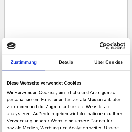
Ich habe die
Datenschutzerklärung
zur Kenntnis genommen. Ich stimme
Zustimmung
Details
Über Cookies
zu, dass meine Angaben und Daten zur Beantwortung meiner Anfrage
elektronisch erhoben und gespeichert werden.
Hinweis: Sie können Ihre Einwilligung jederzeit für die Zukunft per E-Mail
Diese Webseite verwendet Cookies
an info@hegerich-immobilien.de widerrufen. *
Wir verwenden Cookies, um Inhalte und Anzeigen zu
* Pflichtfelder
personalisieren, Funktionen für soziale Medien anbieten
zu können und die Zugriffe auf unsere Website zu
Absenden
analysieren. Außerdem geben wir Informationen zu Ihrer
Verwendung unserer Website an unsere Partner für
soziale Medien, Werbung und Analysen weiter. Unsere