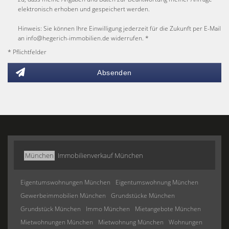
elektronisch erhoben und gespeichert werden.
Hinweis: Sie können Ihre Einwilligung jederzeit für die Zukunft per E-Mail
an info@hegerich-immobilien.de widerrufen. *
* Pflichtfelder
Absenden
München
Immobilienverkauf München
Eigentumswohnungen München
Eigentumswohnung München
Gewerbeimmobilien München
Grundstücke München
Grundstück München
Immo München
Mietangebote München
Mietwohnungen München
Mietwohnung München
Wohnungen