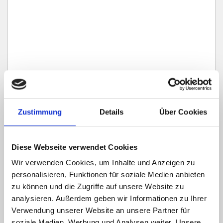
Ich habe die
Datenschutzerklärung
zur Kenntnis genommen. Ich stimme
Zustimmung
Details
Über Cookies
zu, dass meine Angaben und Daten zur Beantwortung meiner Anfrage
elektronisch erhoben und gespeichert werden.
Hinweis: Sie können Ihre Einwilligung jederzeit für die Zukunft per E-Mail
Diese Webseite verwendet Cookies
an info@hegerich-immobilien.de widerrufen. *
Wir verwenden Cookies, um Inhalte und Anzeigen zu
* Pflichtfelder
personalisieren, Funktionen für soziale Medien anbieten
Absenden
zu können und die Zugriffe auf unsere Website zu
analysieren. Außerdem geben wir Informationen zu Ihrer
Verwendung unserer Website an unsere Partner für
soziale Medien, Werbung und Analysen weiter. Unsere