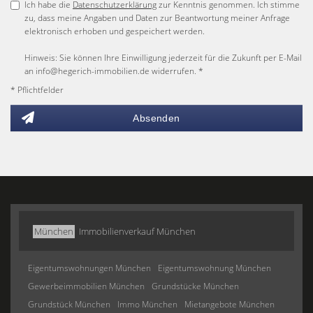
Ich habe die
Datenschutzerklärung
zur Kenntnis genommen. Ich stimme
zu, dass meine Angaben und Daten zur Beantwortung meiner Anfrage
elektronisch erhoben und gespeichert werden.
Hinweis: Sie können Ihre Einwilligung jederzeit für die Zukunft per E-Mail
an info@hegerich-immobilien.de widerrufen. *
* Pflichtfelder
Absenden
München
Immobilienverkauf München
Eigentumswohnungen München
Eigentumswohnung München
Gewerbeimmobilien München
Grundstücke München
Grundstück München
Immo München
Mietangebote München