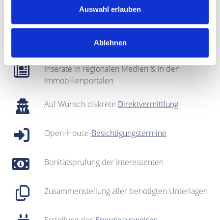
Fotografie & Exposé-Erstellung
Auswahl erlauben
Regionales Netzwerk inklusive sehr gut
Ablehnen
gepflegter
Interessentenkartei
Inserate in regionalen Medien & in den
Immobilienportalen
Auf Wunsch diskrete
Direktvermittlung
Open-House-
Besichtigungstermine
Bonitätsprüfung der Interessenten
Zusammenstellung aller benötigten Unterlagen