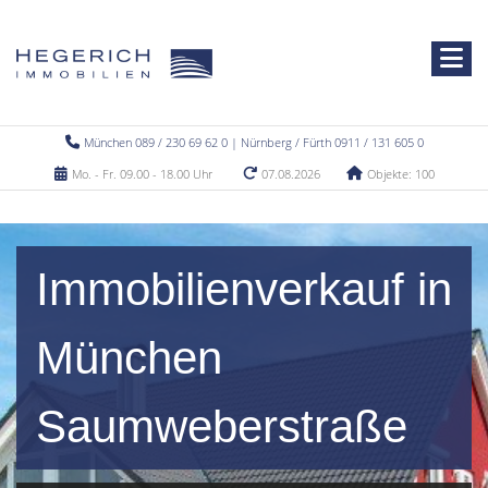
München 089 / 230 69 62 0 | Nürnberg / Fürth 0911 / 131 605 0
Mo. - Fr. 09.00 - 18.00 Uhr
07.08.2026
Objekte: 100
Immobilienverkauf in
München
Saumweberstraße