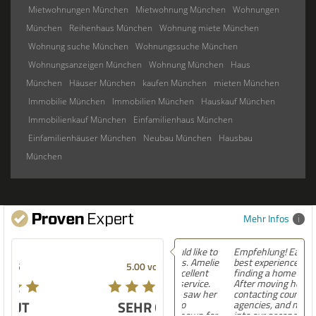
Mietwohnungen München
Mietwohnung München
Wohnungen
München
Reihenhaus München
Wohnung miete München
Wohnung suche München
Wohnungssuche München
Wohnungsanzeigen München
Wohnung München
Haus
München
Häuser München
kaufen München
mieten München
Immobilie München
Immobilien München
Hauskauf München
Immobilienkauf München
Einfamilienhaus München
Einfamilienhäuser München
Neubau München
Hausbau
München
Mehr Infos
Empfehlung! Easily the
best experience Iâ€™ve had
5.00 von 5
finding a home in Germany.
After moving here,
contacting countless
SEHR GUT
agencies, and now settling
into our second house, I