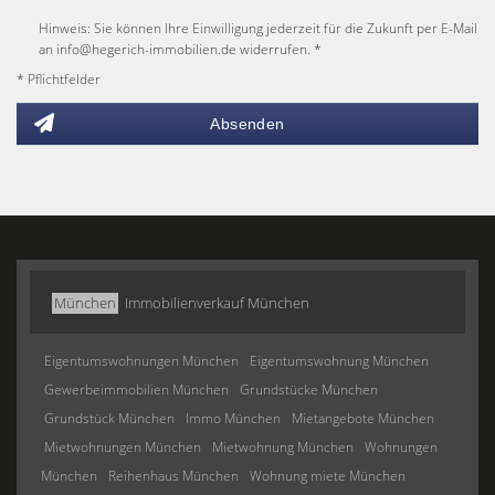
Hinweis: Sie können Ihre Einwilligung jederzeit für die Zukunft per E-Mail
an info@hegerich-immobilien.de widerrufen. *
* Pflichtfelder
Absenden
München
Immobilienverkauf München
Eigentumswohnungen München
Eigentumswohnung München
Gewerbeimmobilien München
Grundstücke München
Grundstück München
Immo München
Mietangebote München
Mietwohnungen München
Mietwohnung München
Wohnungen
München
Reihenhaus München
Wohnung miete München