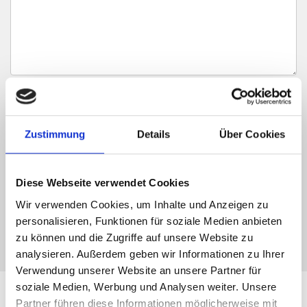
Ich habe die
Datenschutzerklärung
zur Kenntnis genommen. Ich stimme
zu, dass meine Angaben und Daten zur Beantwortung meiner Anfrage
elektronisch erhoben und gespeichert werden.
Zustimmung
Details
Über Cookies
Hinweis: Sie können Ihre Einwilligung jederzeit für die Zukunft per E-Mail
an info@hegerich-immobilien.de widerrufen. *
Diese Webseite verwendet Cookies
* Pflichtfelder
Wir verwenden Cookies, um Inhalte und Anzeigen zu
Absenden
personalisieren, Funktionen für soziale Medien anbieten
zu können und die Zugriffe auf unsere Website zu
analysieren. Außerdem geben wir Informationen zu Ihrer
Verwendung unserer Website an unsere Partner für
soziale Medien, Werbung und Analysen weiter. Unsere
Partner führen diese Informationen möglicherweise mit