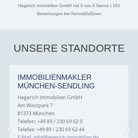
thanks, and a huge part of
Hegerich Immobilien GmbH
hat
5
von
5
Sterne
|
162
the credit goes to Amelie
Jamrowâ€”she was
Bewertungen
bei KennstDuEinen
exceptionally professional,
transparent, and clear in
every communication.
Iâ€™m deeply grateful for
their support and wouldn't
hesitate to recommend
Hegerich Immobilien to
UNSERE STANDORTE
anyone looking for a home.
IMMOBILIENMAKLER
MÜNCHEN-SENDLING
Hegerich Immobilien GmbH
Am Westpark 7
81373 München
Telefon: +49 89 / 230 69 62 0
Telefax: +49 89 / 230 69 62 44
E-Mail: info@hegerich-immobilien.de