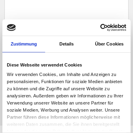
Zustimmung
Details
Über Cookies
Ich habe die
Datenschutzerklärung
zur Kenntnis genommen. Ich stimme
zu, dass meine Angaben und Daten zur Beantwortung meiner Anfrage
elektronisch erhoben und gespeichert werden.
Diese Webseite verwendet Cookies
Wir verwenden Cookies, um Inhalte und Anzeigen zu
Hinweis: Sie können Ihre Einwilligung jederzeit für die Zukunft per E-Mail
an info@hegerich-immobilien.de widerrufen. *
personalisieren, Funktionen für soziale Medien anbieten
zu können und die Zugriffe auf unsere Website zu
* Pflichtfelder
analysieren. Außerdem geben wir Informationen zu Ihrer
Absenden
Verwendung unserer Website an unsere Partner für
soziale Medien, Werbung und Analysen weiter. Unsere
Partner führen diese Informationen möglicherweise mit
weiteren Daten zusammen, die Sie ihnen bereitgestellt
haben oder die sie im Rahmen Ihrer Nutzung der Dienste