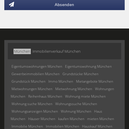
Absenden
München
Immobilienverkauf München
Eigentumswohnungen München
Eigentumswohnung München
Gewerbeimmobilien München
Grundstücke München
Grundstück München
Immo München
Mietangebote München
Mietwohnungen München
Mietwohnung München
Wohnungen
München
Reihenhaus München
Wohnung miete München
Wohnung suche München
Wohnungssuche München
Wohnungsanzeigen München
Wohnung München
Haus
München
Häuser München
kaufen München
mieten München
Immobilie München
Immobilien München
Hauskauf München