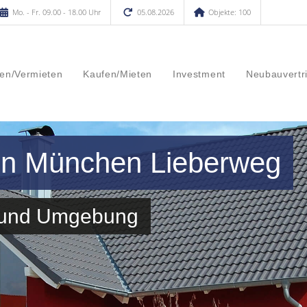
Mo. - Fr. 09.00 - 18.00 Uhr
05.08.2026
Objekte: 100
en/Vermieten
Kaufen/Mieten
Investment
Neubauvertr
 in München Lieberweg
g und Umgebung