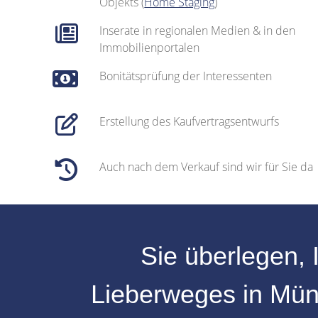
Objekts (
Home Staging
)
Inserate in regionalen Medien & in den
Immobilienportalen
Bonitätsprüfung der Interessenten
Erstellung des Kaufvertragsentwurfs
Auch nach dem Verkauf sind wir für Sie da
Sie überlegen, 
Lieberweges
in
Mün