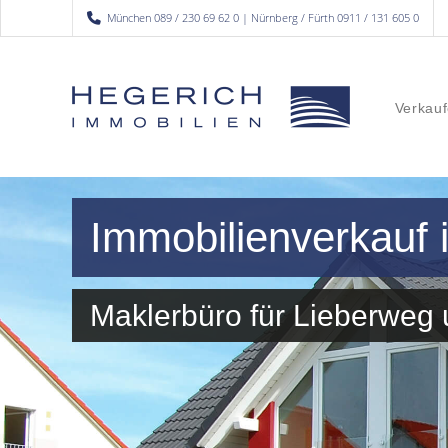
München 089 / 230 69 62 0 | Nürnberg / Fürth 0911 / 131 605 0
Verkauf
Immobilienverkauf
Maklerbüro für Lieberwe