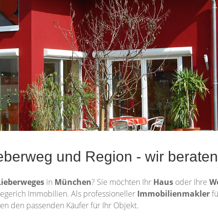
eberweg und Region - wir berate
Lieberweges
in
München
? Sie möchten Ihr
Haus
oder Ihre
W
egerich Immobilien. Als professioneller
Immobilienmakler
f
en den passenden Käufer für Ihr Objekt.