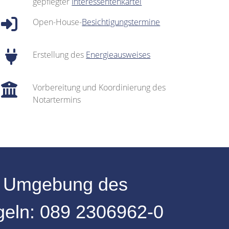
gepflegter
Interessentenkartei
Open-House-
Besichtigungstermine
Erstellung des
Energieausweises
Vorbereitung und Koordinierung des
Notartermins
r
Umgebung
des
ngeln:
089 2306962-0