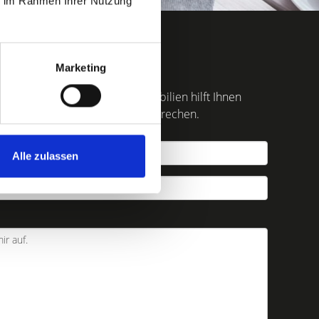
ie im Rahmen Ihrer Nutzung
er finden
Marketing
g
? Das Team von Hegerich Immobilien hilft Ihnen
mmobilienprojekt mit Ihnen besprechen.
Alle zulassen