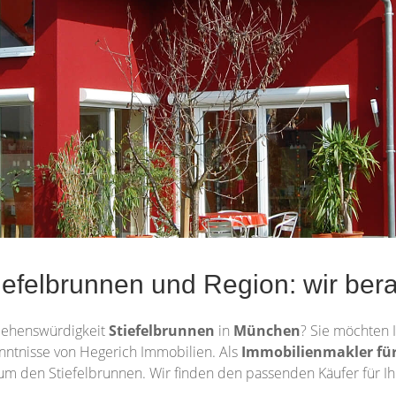
efelbrunnen und Region: wir bera
Sehenswürdigkeit
Stiefelbrunnen
in
München
? Sie möchten 
enntnisse von Hegerich Immobilien. Als
Immobilienmakler fü
m den Stiefelbrunnen. Wir finden den passenden Käufer für Ih