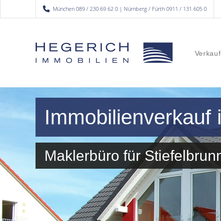
München 089 / 230 69 62 0 | Nürnberg / Fürth 0911 / 131 605 0
Verkauf
Immobilienverkauf 
Maklerbüro für Stiefelbr