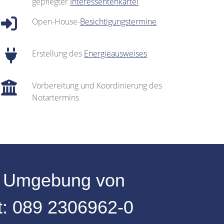
gepflegter
Interessentenkartei
Open-House-
Besichtigungstermine
Erstellung des
Energieausweises
Vorbereitung und Koordinierung des
Notartermins
r
Umgebung
von
t:
089 2306962-0