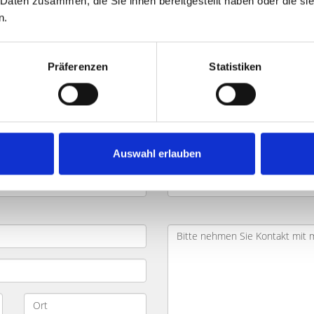
 Daten zusammen, die Sie ihnen bereitgestellt haben oder die s
n.
chen Stiefelbrunnen und Umland: 
Präferenzen
Statistiken
hen
und möchten dabei Zeit und Geld sparen? Ihr Objekt befi
Geben Sie die wichtigsten Daten zu Ihrem Objekt in das Formul
bung kontaktieren Sie zügig und besprechen mit Ihnen Ihr Pro
Auswahl erlauben