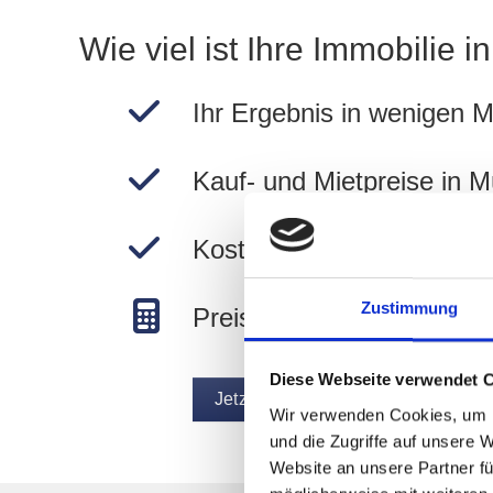
Wie viel ist Ihre Immobilie 
Ihr Ergebnis in wenigen M
Kauf- und Mietpreise in 
Kostenlos und unverbindli
Zustimmung
Preise in München berec
Diese Webseite verwendet 
Jetzt Wert ermitteln
Wir verwenden Cookies, um I
und die Zugriffe auf unsere 
Website an unsere Partner fü