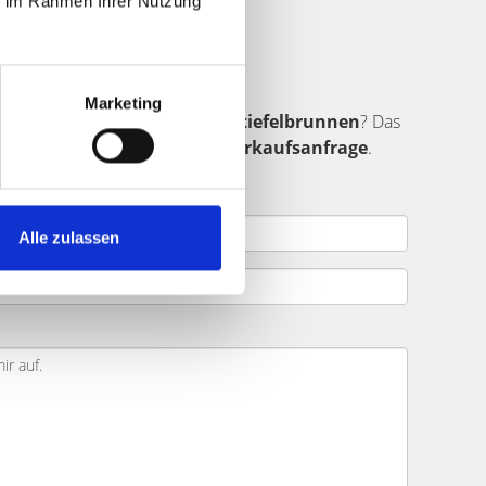
ie im Rahmen Ihrer Nutzung
Käufer finden
Marketing
ndet sich in der Umgebung von
Stiefelbrunnen
? Das
ar ein.
Senden Sie uns Ihre Verkaufsanfrage
.
jekt.
Alle zulassen