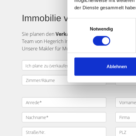
möglicherweise mit weiteren
der Dienste gesammelt habe
Immobilie verkaufen in Mün
Einwilligungsauswahl
Notwendig
Sie planen den
Verkauf
einer
Immobilie
in
Münc
Team von Hegerich Immobilien unterstützt Sie gern. 
Unsere Makler für München Stiefelbrunnen und Umge
Ablehnen