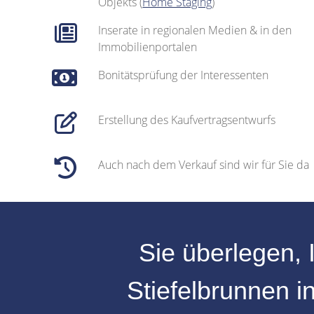
Objekts (
Home Staging
)
Inserate in regionalen Medien & in den
Immobilienportalen
Bonitätsprüfung der Interessenten
Erstellung des Kaufvertragsentwurfs
Auch nach dem Verkauf sind wir für Sie da
Sie überlegen, 
Stiefelbrunnen
i