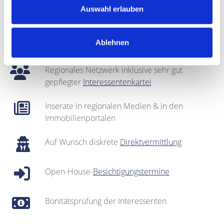
Bei Bedarf: optische Auffrischung des Objekts
Auswahl erlauben
(
Home Staging
)
Fotografie & Exposé-Erstellung
Ablehnen
Regionales Netzwerk inklusive sehr gut
gepflegter
Interessentenkartei
Inserate in regionalen Medien & in den
Immobilienportalen
Auf Wunsch diskrete
Direktvermittlung
Open-House-
Besichtigungstermine
Bonitätsprüfung der Interessenten