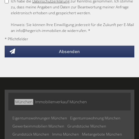
Ich habe die
Datenschutzerklärung
zur Kenntnis genommen. Ich stimme
zu, dass meine Angaben und Daten zur Beantwortung meiner Anfrage
elektronisch erhoben und gespeichert werden.
Hinweis: Sie können Ihre Einwilligung jederzeit für die Zukunft per E-Mail
an info@hegerich-immobilien.de widerrufen. *
* Pflichtfelder
Absenden
München
Immobilienverkauf München
Eigentumswohnungen München
Eigentumswohnung München
Gewerbeimmobilien München
Grundstücke München
Grundstück München
Immo München
Mietangebote München