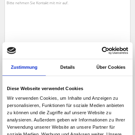
Zustimmung
Details
Über Cookies
Ich habe die
Datenschutzerklärung
zur Kenntnis genommen. Ich stimme
Diese Webseite verwendet Cookies
zu, dass meine Angaben und Daten zur Beantwortung meiner Anfrage
elektronisch erhoben und gespeichert werden.
Wir verwenden Cookies, um Inhalte und Anzeigen zu
personalisieren, Funktionen für soziale Medien anbieten
Hinweis: Sie können Ihre Einwilligung jederzeit für die Zukunft per E-Mail
zu können und die Zugriffe auf unsere Website zu
an info@hegerich-immobilien.de widerrufen. *
analysieren. Außerdem geben wir Informationen zu Ihrer
* Pflichtfelder
Verwendung unserer Website an unsere Partner für
Absenden
soziale Medien, Werbung und Analysen weiter. Unsere