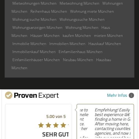
Mietwohnungen München
Mietwohnung München
Wohnungen
München
Reihenhaus München
Wohnung miete München
Wohnung suche München
Wohnungssuche München
Wohnungsanzeigen München
Wohnung München
Haus
München
Häuser München
kaufen München
mieten München
Immobilie München
Immobilien München
Hauskauf München
Immobilienkauf München
Einfamilienhaus München
Einfamilienhäuser München
Neubau München
Hausbau
München
Mehr Infos
Empfehlung! Easily the
best experience Iâ€™ve had
5.00 von 5
finding a home in Germany.
After moving here,
contacting countless
SEHR GUT
agencies, and now settling
into our second house, I