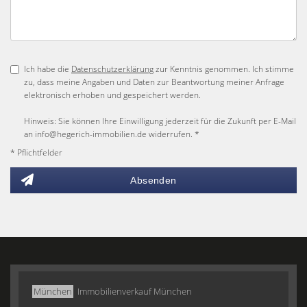
Ich habe die
Datenschutzerklärung
zur Kenntnis genommen. Ich stimme
zu, dass meine Angaben und Daten zur Beantwortung meiner Anfrage
elektronisch erhoben und gespeichert werden.
Hinweis: Sie können Ihre Einwilligung jederzeit für die Zukunft per E-Mail
an info@hegerich-immobilien.de widerrufen. *
* Pflichtfelder
Absenden
München
Immobilienverkauf München