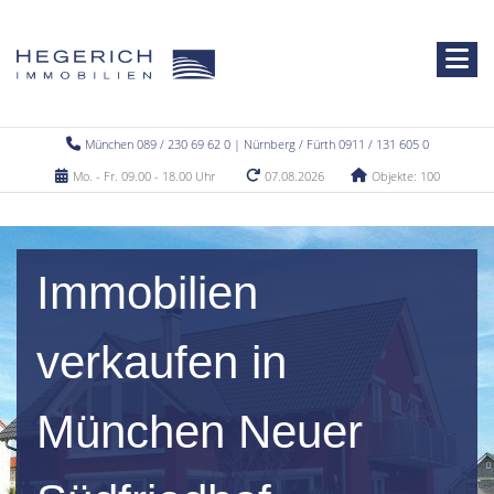
München 089 / 230 69 62 0 | Nürnberg / Fürth 0911 / 131 605 0
Mo. - Fr. 09.00 - 18.00 Uhr
07.08.2026
Objekte: 100
Immobilien
verkaufen in
München Neuer