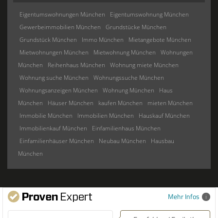
Eigentumswohnungen München
Eigentumswohnung München
Gewerbeimmobilien München
Grundstücke München
Grundstück München
Immo München
Mietangebote München
Mietwohnungen München
Mietwohnung München
Wohnungen
München
Reihenhaus München
Wohnung miete München
Wohnung suche München
Wohnungssuche München
Wohnungsanzeigen München
Wohnung München
Haus
München
Häuser München
kaufen München
mieten München
Immobilie München
Immobilien München
Hauskauf München
Immobilienkauf München
Einfamilienhaus München
Einfamilienhäuser München
Neubau München
Hausbau
München
Mehr Infos