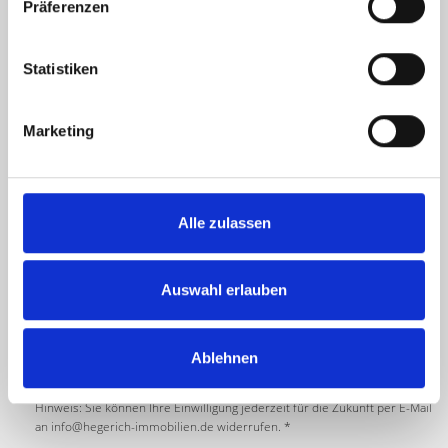
Präferenzen
Statistiken
Marketing
Alle zulassen
Auswahl erlauben
Ich habe die
Datenschutzerklärung
zur Kenntnis genommen. Ich stimme
zu, dass meine Angaben und Daten zur Beantwortung meiner Anfrage
Ablehnen
elektronisch erhoben und gespeichert werden.
Hinweis: Sie können Ihre Einwilligung jederzeit für die Zukunft per E-Mail
an info@hegerich-immobilien.de widerrufen. *