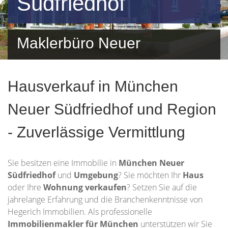
Südfriedhof
Maklerbüro Neuer
Südfriedhof und Umgebung
Hausverkauf in München
Neuer Südfriedhof und Region
- Zuverlässige Vermittlung
Sie besitzen eine Immobilie in
München Neuer
Südfriedhof
und
Umgebung
? Sie möchten Ihr
Haus
oder Ihre
Wohnung
verkaufen
? Setzen Sie auf die
jahrelange Erfahrung und die Branchenkenntnisse von
Hegerich Immobilien. Als professionelle
Immobilienmakler für München
unterstützen wir Sie