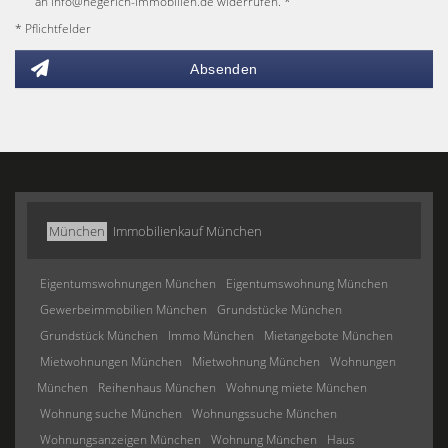
an info@hegerich-immobilien.de widerrufen. *
* Pflichtfelder
Absenden
München
Immobilienkauf München
Eigentumswohnungen München
Eigentumswohnung München
Gewerbeimmobilien München
Grundstücke München
Grundstück München
Immo München
Mietangebote München
Mietwohnungen München
Mietwohnung München
Wohnungen
München
Reihenhaus München
Wohnung miete München
Wohnung suche München
Wohnungssuche München
Wohnungsanzeigen München
Wohnung München
Haus