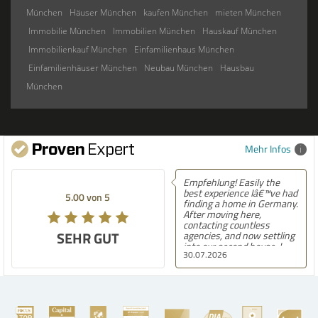
München
Häuser München
kaufen München
mieten München
Immobilie München
Immobilien München
Hauskauf München
Immobilienkauf München
Einfamilienhaus München
Einfamilienhäuser München
Neubau München
Hausbau
München
Mehr Infos
Empfehlung! Easily the
best experience Iâ€™ve had
5.00 von 5
finding a home in Germany.
After moving here,
contacting countless
SEHR GUT
agencies, and now settling
into our second house, I
30.07.2026
know firsthand how
challenging and
overwhelming the German
housing market can be.
Hegerich Immobilien
stands out far above the