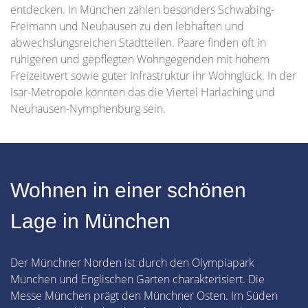
entdecken. In München zählen besonders Schwabing-
Freimann und Neuhausen zu den lebhaften und
abwechslungsreichen Stadtteilen. Paare finden oft in
ruhigeren und gepflegten Wohngegenden mit hohem
Freizeitwert sowie guter Infrastruktur ihr Wohnglück. In der
Isar-Metropole könnten das die Viertel Harlaching und
Neuhausen-Nymphenburg sein.
Wohnen in einer schönen
Lage in München
Der Münchner Norden ist durch den Olympiapark
München und Englischen Garten charakterisiert. Die
Messe München prägt den Münchner Osten. Im Süden