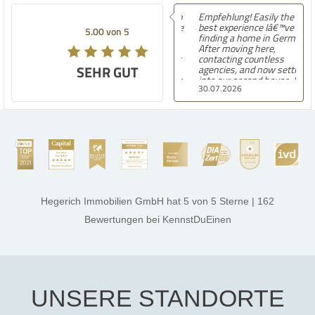
Empfehlung! Easily the
best experience Iâ€™ve had
5.00 von 5
finding a home in Germany.
After moving here,
contacting countless
SEHR GUT
agencies, and now settling
into our second house, I
30.07.2026
know firsthand how
challenging and
overwhelming the German
housing market can be.
Hegerich Immobilien
stands out far above the
rest. They made the entire
process smooth,
professional, and genuinely
kind. A special note of
thanks, and a huge part of
Hegerich Immobilien GmbH
hat
5
von
5
Sterne
|
162
the credit goes to Amelie
Jamrowâ€”she was
Bewertungen
bei KennstDuEinen
exceptionally professional,
transparent, and clear in
every communication.
Iâ€™m deeply grateful for
their support and wouldn't
hesitate to recommend
Hegerich Immobilien to
UNSERE STANDORTE
anyone looking for a home.