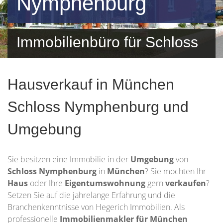
Nymphenburg
Immobilienbüro für Schloss
Nymphenburg und
Hausverkauf in München
Umgebung
Schloss Nymphenburg und
Umgebung
Sie besitzen eine Immobilie in der
Umgebung
von
Schloss Nymphenburg
in
München
? Sie möchten Ihr
Haus
oder Ihre
Eigentumswohnung
gern
verkaufen
?
Setzen Sie auf die jahrelange Erfahrung und die
Branchenkenntnisse von Hegerich Immobilien. Als
professionelle
Immobilienmakler für München