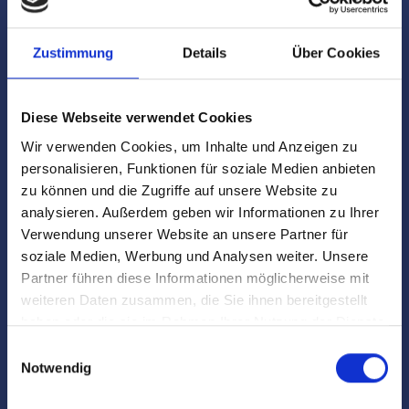
lokale Marktkenntnisse, um den passenden Käufer für Ihre
Immobilie zu finden und den Verkaufsprozess zügig und
Zustimmung
Details
Über Cookies
sicher abzuwickeln.
Diese Webseite verwendet Cookies
Wir verwenden Cookies, um Inhalte und Anzeigen zu
personalisieren, Funktionen für soziale Medien anbieten
Was macht die Wohngegend um
zu können und die Zugriffe auf unsere Website zu
analysieren. Außerdem geben wir Informationen zu Ihrer
Schloss Nymphenburg so attraktiv?
Verwendung unserer Website an unsere Partner für
soziale Medien, Werbung und Analysen weiter. Unsere
Die Umgebung von Schloss Nymphenburg zählt zu den
Partner führen diese Informationen möglicherweise mit
schönsten Wohngegenden in München, bietet kulturelle
weiteren Daten zusammen, die Sie ihnen bereitgestellt
und naturnahe Erlebnisse sowie eine gute Anbindung zur
haben oder die sie im Rahmen Ihrer Nutzung der Dienste
Innenstadt und hervorragende Infrastruktur.
gesammelt haben.
Einwilligungsauswahl
Notwendig