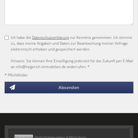
Ich habe die
Datenschutzerklärung
zur Kenntnis genommen. Ich stimme
zu, dass meine Angaben und Daten zur Beantwortung meiner Anfrage
elektronisch erhoben und gespeichert werden.
Hinweis: Sie können Ihre Einwilligung jederzeit für die Zukunft per E-Mail
an info@hegerich-immobilien.de widerrufen. *
* Pflichtfelder
Absenden
München
Immobilienverkauf München