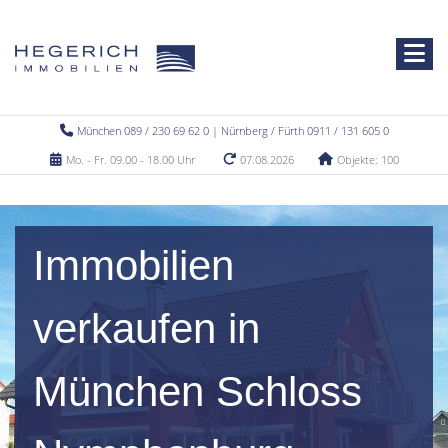
München 089 / 230 69 62 0 | Nürnberg / Fürth 0911 / 131 605 0
Mo. - Fr. 09.00 - 18.00 Uhr
07.08.2026
Objekte: 100
Immobilien
verkaufen in
München Schloss