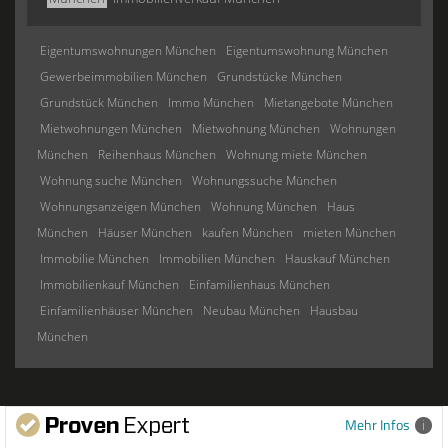
Eigentumswohnungen München
Eigentumswohnung München
Gewerbeimmobilien München
Grundstücke München
Grundstück München
Immo München
Mietangebote München
Mietwohnungen München
Mietwohnung München
Wohnungen
München
Reihenhaus München
Wohnung miete München
Wohnung suche München
Wohnungssuche München
Wohnungsanzeigen München
Wohnung München
Haus
München
Häuser München
kaufen München
mieten München
Immobilie München
Immobilien München
Hauskauf München
Immobilienkauf München
Einfamilienhaus München
Einfamilienhäuser München
Neubau München
Hausbau
München
Mehr Infos