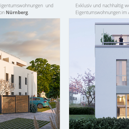
 Eigentumswohnungen und
Exklusiv und nachhaltig 
von
Nürnberg
.
Eigentumswohnungen im A