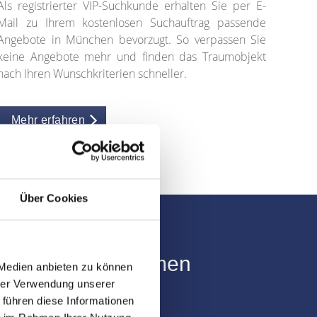
Als registrierter VIP-Suchkunde erhalten Sie per E-
Mail zu Ihrem kostenlosen Suchauftrag passende
Angebote in München bevorzugt. So verpassen Sie
keine Angebote mehr und finden das Traumobjekt
nach Ihren Wunschkriterien schneller.
Mehr erfahren
Über Cookies
d unser Unternehmen
 Medien anbieten zu können
hrer Verwendung unserer
 führen diese Informationen
ich vollvermietet