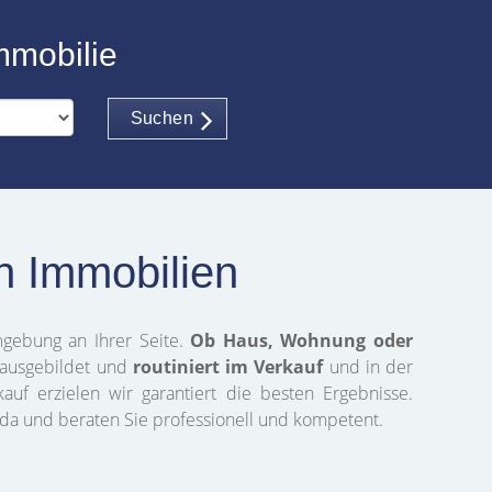
mmobilie
Suchen
h Immobilien
gebung an Ihrer Seite.
Ob Haus, Wohnung oder
 ausgebildet und
routiniert im Verkauf
und in der
uf erzielen wir garantiert die besten Ergebnisse.
ie da und beraten Sie professionell und kompetent.