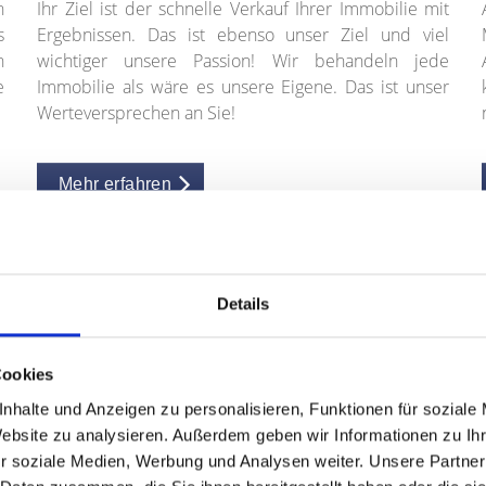
n
Ihr Ziel ist der schnelle Verkauf Ihrer Immobilie mit
s
Ergebnissen. Das ist ebenso unser Ziel und viel
n
wichtiger unsere Passion! Wir behandeln jede
e
Immobilie als wäre es unsere Eigene. Das ist unser
Werteversprechen an Sie!
Mehr erfahren
Details
Cookies
und um das Thema Immobilien un
nhalte und Anzeigen zu personalisieren, Funktionen für soziale
Website zu analysieren. Außerdem geben wir Informationen zu I
r soziale Medien, Werbung und Analysen weiter. Unsere Partner
HÖFE-N im Westen Nürnbergs - erfolgre