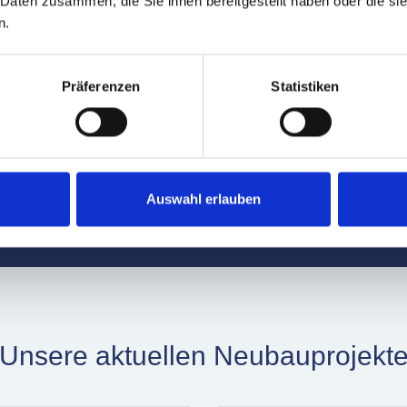
 Daten zusammen, die Sie ihnen bereitgestellt haben oder die s
28. Juli 2026 |
Das Wohnquartier HÖFE-N erreicht mit der
n.
Teils einen wichtigen Vermarktungserfolg. Insgesamt w
8-10 erfolgreich vermittelt. Das nachhaltige Quartier 
Wohnen mit zeitgemäßem Wohnkomfort. Hegerich Immobil
Präferenzen
Statistiken
damit seine Erfahrung in der erfolgreichen Vermarktung a
mehr erfahren
Auswahl erlauben
Unsere aktuellen Neubauprojekt