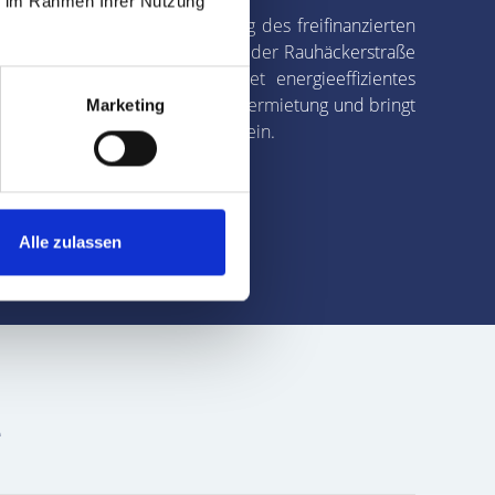
ie im Rahmen Ihrer Nutzung
 erfolgreichen Vollvermietung des freifinanzierten
urden 38 moderne Wohnungen in der Rauhäckerstraße
in Holzhybridbauweise verbindet energieeffizientes
ien Nürnberg begleitete die Vermietung und bringt
Marketing
nspruchsvoller Neubauprojekte ein.
Alle zulassen
e