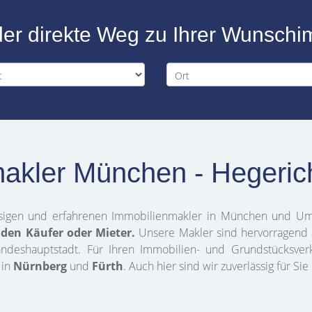
der direkte Weg zu Ihrer Wunschi
akler München - Hegeric
ssigen und erfahrenen Immobilienmakler in München und Um
nden Käufer oder Mieter.
Unsere Makler sind hervorragend
deshauptstadt. Für Ihren Immobilien- und Grundstücksverka
 in
Nürnberg
und
Fürth
. Auch hier sind wir zuverlässig für S