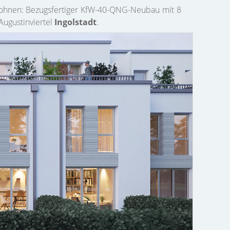
wohnen: Bezugsfertiger KfW-40-QNG-Neubau mit 8
ugustinviertel
Ingolstadt
.