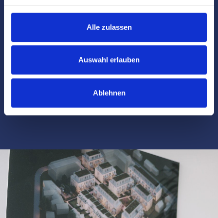
Vertragsverhandlungen mit Eigentümern
Alle zulassen
Schlüsselübergabe
Auswahl erlauben
VIP-Kunde
Ablehnen
E-Mail-Service