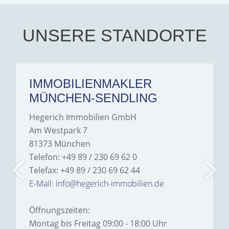
Iâ€™m deeply grateful for
their support and wouldn't
hesitate to recommend
Hegerich Immobilien to
UNSERE STANDORTE
anyone looking for a home.
IMMOBILIENMAKLER
MÜNCHEN-SENDLING
Hegerich Immobilien GmbH
Am Westpark 7
81373 München
Telefon: +49 89 / 230 69 62 0
Telefax: +49 89 / 230 69 62 44
E-Mail: info@hegerich-immobilien.de
Öffnungszeiten:
Montag bis Freitag 09:00 - 18:00 Uhr