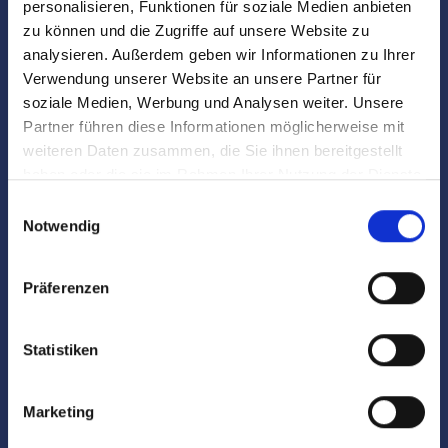
personalisieren, Funktionen für soziale Medien anbieten
Begleitung zum Notartermin
zu können und die Zugriffe auf unsere Website zu
analysieren. Außerdem geben wir Informationen zu Ihrer
Schlüsselübergabe
Verwendung unserer Website an unsere Partner für
soziale Medien, Werbung und Analysen weiter. Unsere
Partner führen diese Informationen möglicherweise mit
VIP-Kunde
weiteren Daten zusammen, die Sie ihnen bereitgestellt
haben oder die sie im Rahmen Ihrer Nutzung der Dienste
E-Mail-Service
gesammelt haben.
Einwilligungsauswahl
Notwendig
Unsere Leistungen für Mieter
Präferenzen
Statistiken
Interessentenkartei
Vorauswahl von Objekten
Marketing