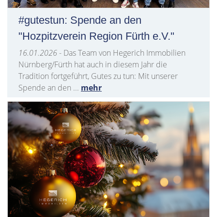
#gutestun: Spende an den
"Hozpitzverein Region Fürth e.V."
16.01.2026
- Das Team von Hegerich Immobilien
Nürnberg/Fürth hat auch in diesem Jahr die
Tradition fortgeführt, Gutes zu tun: Mit unserer
Spende an den ...
mehr