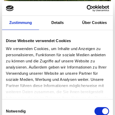
Wohnkomfort trifft Nachhaltigkeit –
ASAM 31 in Ingolstadt
Zustimmung
Details
Über Cookies
28.01.2026
- Im Augustinviertel vereint der Neubau
ASAM 31 acht moderne Eigentumswohnungen mit
Diese Webseite verwendet Cookies
hohem Wohnkomfort und nachhaltiger Bauweise ...
Wir verwenden Cookies, um Inhalte und Anzeigen zu
mehr
personalisieren, Funktionen für soziale Medien anbieten
zu können und die Zugriffe auf unsere Website zu
analysieren. Außerdem geben wir Informationen zu Ihrer
Verwendung unserer Website an unsere Partner für
soziale Medien, Werbung und Analysen weiter. Unsere
Partner führen diese Informationen möglicherweise mit
weiteren Daten zusammen, die Sie ihnen bereitgestellt
haben oder die sie im Rahmen Ihrer Nutzung der Dienste
gesammelt haben.
Einwilligungsauswahl
Notwendig