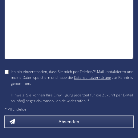
Ich bin einverstanden, dass Sie mich per Telefon/E-Mail kontaktieren und
meine Daten speichern und habe die
Datenschutzerklärung
zur Kenntnis
genommen.
Hinweis: Sie können Ihre Einwilligung jederzeit für die Zukunft per E-Mail
an info@hegerich-immobilien.de widerrufen. *
* Pflichtfelder
Absenden