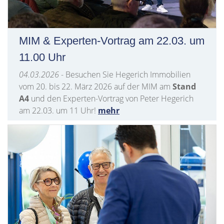
MIM & Experten-Vortrag am 22.03. um
11.00 Uhr
04.03.2026
- Besuchen Sie Hegerich Immobilien
vom 20. bis 22. März 2026 auf der MIM am
Stand
A4
und den Experten-Vortrag von Peter Hegerich
am 22.03. um 11 Uhr!
mehr