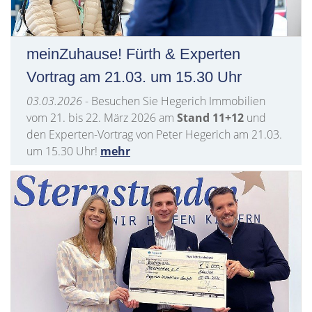
meinZuhause! Fürth & Experten
Vortrag am 21.03. um 15.30 Uhr
03.03.2026
- Besuchen Sie Hegerich Immobilien
vom 21. bis 22. März 2026 am
Stand 11+12
und
den Experten-Vortrag von Peter Hegerich am 21.03.
um 15.30 Uhr!
mehr