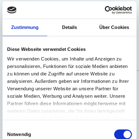
Immobilienvermarktung: Off-Market, lokales und Distanz-
Marketing, Social-Media, Print-Anzeigen sowie die
Präsentation und Vermarktung über unser
Partnernetzwerk. Zusätzlich übernehmen wir für Sie das
Zustimmung
Details
Über Cookies
komplette Besichtigungsmangement. Und nicht zuletzt
erhalten Sie Zugriff auf unsere Datenbank und können -
wenn Sie wollen - all unsere Schritte in Echtzeit
Diese Webseite verwendet Cookies
mitverfolgen.
Wir verwenden Cookies, um Inhalte und Anzeigen zu
personalisieren, Funktionen für soziale Medien anbieten
_____________________________________________________________
zu können und die Zugriffe auf unsere Website zu
analysieren. Außerdem geben wir Informationen zu Ihrer
Verwendung unserer Website an unsere Partner für
soziale Medien, Werbung und Analysen weiter. Unsere
Partner führen diese Informationen möglicherweise mit
6. ABSCHLUSS
weiteren Daten zusammen, die Sie ihnen bereitgestellt
haben oder die sie im Rahmen Ihrer Nutzung der Dienste
... mit Ergebnissen, die begeistern!
gesammelt haben.
Einwilligungsauswahl
Notwendig