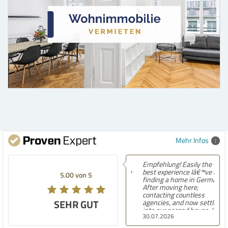
Mehr Infos
Empfehlung! Easily the
best experience Iâ€™ve had
5.00 von 5
finding a home in Germany.
After moving here,
contacting countless
SEHR GUT
agencies, and now settling
into our second house, I
30.07.2026
know firsthand how
challenging and