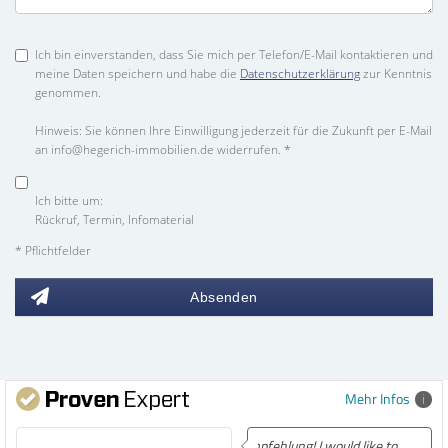
Ich bin einverstanden, dass Sie mich per Telefon/E-Mail kontaktieren und
meine Daten speichern und habe die
Datenschutzerklärung
zur Kenntnis
genommen.
Hinweis: Sie können Ihre Einwilligung jederzeit für die Zukunft per E-Mail
an info@hegerich-immobilien.de widerrufen. *
Ich bitte um:
Rückruf, Termin, Infomaterial
* Pflichtfelder
Absenden
Mehr Infos
Empfehlung! Easily the