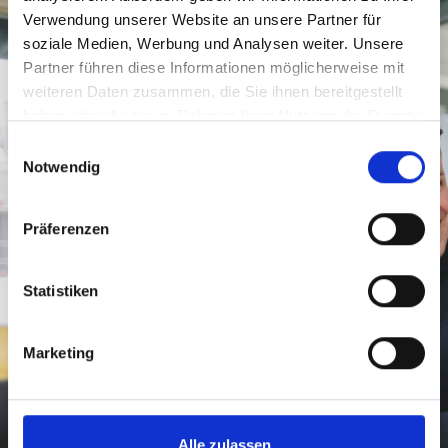
Verwendung unserer Website an unsere Partner für
soziale Medien, Werbung und Analysen weiter. Unsere
Partner führen diese Informationen möglicherweise mit
weiteren Daten zusammen, die Sie ihnen bereitgestellt
haben oder die sie im Rahmen Ihrer Nutzung der Dienste
gesammelt haben.
Einwilligungsauswahl
Notwendig
Präferenzen
Statistiken
Hegerich Immobilien
Marketing
unterstützt Sie engagiert
GERNE BERATEN WIR SIE - UNVERBINDLICH,
Alle zulassen