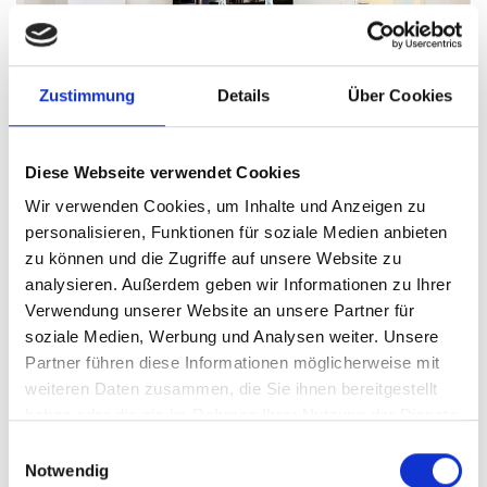
Zustimmung
Details
Über Cookies
Diese Webseite verwendet Cookies
Wir verwenden Cookies, um Inhalte und Anzeigen zu
Immobilienbüro München-Sendling
personalisieren, Funktionen für soziale Medien anbieten
zu können und die Zugriffe auf unsere Website zu
Hegerich Immobilien GmbH
analysieren. Außerdem geben wir Informationen zu Ihrer
Am Westpark 7
Verwendung unserer Website an unsere Partner für
81373 München
soziale Medien, Werbung und Analysen weiter. Unsere
Partner führen diese Informationen möglicherweise mit
Telefon: +49 89 / 230 69 62 0
weiteren Daten zusammen, die Sie ihnen bereitgestellt
Telefax: +49 89 / 230 69 62 44
haben oder die sie im Rahmen Ihrer Nutzung der Dienste
E-Mail:
info@hegerich-immobilien.de
gesammelt haben.
Einwilligungsauswahl
Call-Back-Service
Notwendig