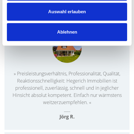
ich empfehle Hegerich Immobilien sehr gerne weiter! «
__
_
Auswahl erlauben
Elfriede O.
Ablehnen
» Preisleistungsverhältnis, Professionalität, Qualität,
Reaktionsschnelligkeit: Hegerich Immobilien ist
professionell, zuverlässig, schnell und in jeglicher
Hinsicht absolut kompetent. Einfach nur wärmstens
weitzerzuempfehlen. «
___
Jörg R.