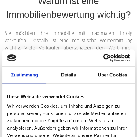
Warum ist eine
Immobilienbewertung wichtig?
Sie möchten Ihre Immobilie mit maximalem Erfolg
verkaufen. Deshalb ist eine realistische Wertermittlung
wichtig: Viele Verkäufer überschätzen den Wert ihrer
Immobilie und halten an falschen Preisvorstellungen fest.
Andererseits suchen Kaufinteressenten nach Mängeln als
Grundlage für ihre Preisverhandlung. Wenn Sie Ihre
Zustimmung
Details
Über Cookies
Immobilie verkaufen oder vermieten möchten, brauchen
Sie also einen Angebotspreis, der vom Markt akzeptiert
wird und zum optimalen Ergebnis führt. Dabei können
Diese Webseite verwendet Cookies
geringe Unterschiede in der Lagequalität und kleine
individuelle Besonderheiten große Wirkung auf den
Wir verwenden Cookies, um Inhalte und Anzeigen zu
Kaufpreis von Haus oder Wohnung haben. Unsere
personalisieren, Funktionen für soziale Medien anbieten
Immobilienexperten beachten bei der
zu können und die Zugriffe auf unsere Website zu
Immobilienbewertung jeden Faktor und kennen die
analysieren. Außerdem geben wir Informationen zu Ihrer
regionalen Besonderheiten in München, Nürnberg und
Verwendung unserer Website an unsere Partner für