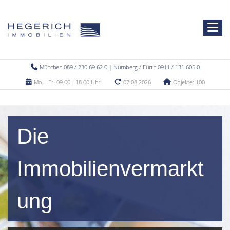
München 089 / 230 69 62 0 | Nürnberg / Fürth 0911 / 131 605 0
Mo. - Fr. 09.00 - 18.00 Uhr
07.08.2026
Objekte: 100
Die
Immobilienvermarkt
ung