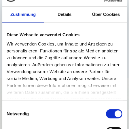
360-Grad-Rundgänge
Zustimmung
Details
Über Cookies
Wo es sinnvoll ist, erstellen wir auch
360-Grad-Rundgänge
.
Ebenso können wir natürlich hochwertige Videoclips
anfertigen. Die visuelle Präsentation ist bei uns ein
Diese Webseite verwendet Cookies
wesentlicher Aspekt der gesamten Vermarktung.
Wir verwenden Cookies, um Inhalte und Anzeigen zu
personalisieren, Funktionen für soziale Medien anbieten
zu können und die Zugriffe auf unsere Website zu
analysieren. Außerdem geben wir Informationen zu Ihrer
Verwendung unserer Website an unsere Partner für
soziale Medien, Werbung und Analysen weiter. Unsere
Partner führen diese Informationen möglicherweise mit
weiteren Daten zusammen, die Sie ihnen bereitgestellt
haben oder die sie im Rahmen Ihrer Nutzung der Dienste
gesammelt haben.
Einwilligungsauswahl
Notwendig