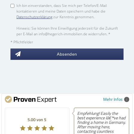
Ich bin einverstanden, dass Sie mich per Telefon/E-Mail
kontaktieren und meine Daten speichern und habe die
Datenschutzerklärung
zur Kenntnis genommen.
Hinweis: Sie können Ihre Einwilligung jederzeit für die Zukunft
per E-Mail an info@hegerich-immobilien.de widerrufen. *
* Pflichtfelder
Absenden
Mehr Infos
Empfehlung! Easily the
best experience Iâ€™ve had
5.00 von 5
finding a home in Germany.
After moving here,
contacting countless