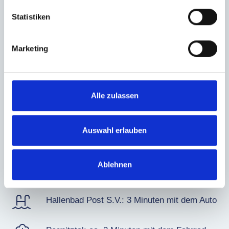
Statistiken
Bushhaltestelle Happurger Straße: ca.
5
Gehminuten
Marketing
Bahnhof Nürnberg-Rehhof: ca.
7
Gehminuten
Alle zulassen
Hauptbahnhof Nürnberg: ca.
15
Min mit
ÖPNV
Auswahl erlauben
Einkaufsmöglichkeiten: in unmittelbarer Nähe
Ablehnen
Medizinische Versorgung: schnell erreichbar
Hallenbad Post S.V.:
3
Minuten mit dem Auto