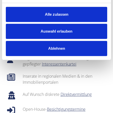
Fachmännische
Vermarktung
Alle zulassen
Bei Bedarf: optische Auffrischung des Objekts
(
Home Staging
)
Auswahl erlauben
Fotografie & Exposé-Erstellung
Ablehnen
Regionales Netzwerk inklusive sehr gut
gepflegter
Interessentenkartei
Inserate in regionalen Medien & in den
Immobilienportalen
Auf Wunsch diskrete
Direktvermittlung
Open-House-
Besichtigungstermine