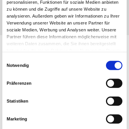
personalisieren, Funktionen für soziale Medien anbieten
zu können und die Zugriffe auf unsere Website zu
Absenden
analysieren. Außerdem geben wir Informationen zu Ihrer
Verwendung unserer Website an unsere Partner für
soziale Medien, Werbung und Analysen weiter. Unsere
Partner führen diese Informationen möglicherweise mit
weiteren Daten zusammen, die Sie ihnen bereitgestellt
Leistungen für Immobilien-
haben oder die sie im Rahmen Ihrer Nutzung der Dienste
gesammelt haben.
Einwilligungsauswahl
Verkäufer in München
Notwendig
Krempelhuberplatz und
Präferenzen
Region
Statistiken
Immobilienbewertung
Marketing
fundierte
Marktpreisanalyse