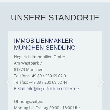
every communication.
Iâ€™m deeply grateful for
their support and wouldn't
hesitate to recommend
Hegerich Immobilien to
UNSERE STANDORTE
anyone looking for a home.
IMMOBILIENMAKLER
MÜNCHEN-SENDLING
Hegerich Immobilien GmbH
Am Westpark 7
81373 München
Telefon: +49 89 / 230 69 62 0
Telefax: +49 89 / 230 69 62 44
E-Mail: info@hegerich-immobilien.de
Öffnungszeiten:
Montag bis Freitag 09:00 - 18:00 Uhr