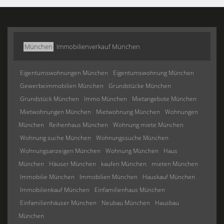
München
Immobilienverkauf München
Eigentumswohnungen München
Eigentumswohnung München
Gewerbeimmobilien München
Grundstücke München
Grundstück München
Immo München
Mietangebote München
Mietwohnungen München
Mietwohnung München
Wohnungen
München
Reihenhaus München
Wohnung miete München
Wohnung suche München
Wohnungssuche München
Wohnungsanzeigen München
Wohnung München
Haus
München
Häuser München
kaufen München
mieten München
Immobilie München
Immobilien München
Hauskauf München
Immobilienkauf München
Einfamilienhaus München
Einfamilienhäuser München
Neubau München
Hausbau
München