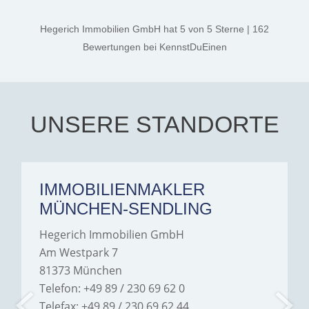
professional, and genuinely
kind. A special note of
thanks, and a huge part of
Hegerich Immobilien GmbH
hat
5
von
5
Sterne
|
162
the credit goes to Amelie
Jamrowâ€”she was
Bewertungen
bei KennstDuEinen
exceptionally professional,
transparent, and clear in
every communication.
Iâ€™m deeply grateful for
their support and wouldn't
hesitate to recommend
Hegerich Immobilien to
UNSERE STANDORTE
anyone looking for a home.
IMMOBILIENMAKLER
MÜNCHEN-SENDLING
Hegerich Immobilien GmbH
Am Westpark 7
81373 München
Telefon: +49 89 / 230 69 62 0
Telefax: +49 89 / 230 69 62 44