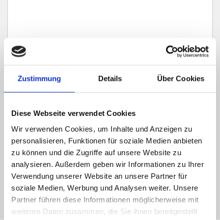
Zustimmung
Details
Über Cookies
Ich habe die
Datenschutzerklärung
zur Kenntnis genommen. Ich stimme
zu, dass meine Angaben und Daten zur Beantwortung meiner Anfrage
Diese Webseite verwendet Cookies
elektronisch erhoben und gespeichert werden.
Wir verwenden Cookies, um Inhalte und Anzeigen zu
Hinweis: Sie können Ihre Einwilligung jederzeit für die Zukunft per E-Mail
personalisieren, Funktionen für soziale Medien anbieten
an info@hegerich-immobilien.de widerrufen. *
zu können und die Zugriffe auf unsere Website zu
* Pflichtfelder
analysieren. Außerdem geben wir Informationen zu Ihrer
Verwendung unserer Website an unsere Partner für
Absenden
soziale Medien, Werbung und Analysen weiter. Unsere
Partner führen diese Informationen möglicherweise mit
weiteren Daten zusammen, die Sie ihnen bereitgestellt