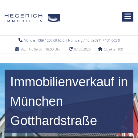
München 089 / 230 69 62 0 | Nürnberg / Fürth 0911 / 131 605 0
Mo. - Fr. 09.00 - 18.00 Uhr
07.08.2026
Objekte: 100
Immobilienverkauf in
München
Gotthardstraße