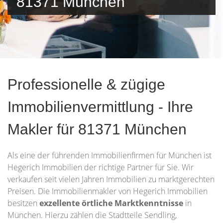
81371 München
Professionelle & zügige
Immobilienvermittlung - Ihre
Makler für 81371 München
Als eine der führenden Immobilienfirmen für München ist
Hegerich Immobilien der richtige Partner für Sie. Wir
verkaufen seit vielen Jahren Immobilien zu marktgerechten
Preisen. Die Immobilienmakler von Hegerich Immobilien
besitzen
exzellente örtliche Marktkenntnisse
in
München. Hierzu zählen die Stadtteile Sendling,