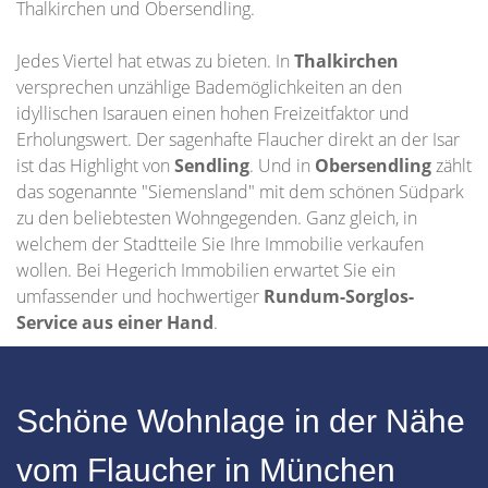
Thalkirchen und Obersendling.
Jedes Viertel hat etwas zu bieten. In
Thalkirchen
versprechen unzählige Bademöglichkeiten an den
idyllischen Isarauen einen hohen Freizeitfaktor und
Erholungswert. Der sagenhafte Flaucher direkt an der Isar
ist das Highlight von
Sendling
. Und in
Obersendling
zählt
das sogenannte "Siemensland" mit dem schönen Südpark
zu den beliebtesten Wohngegenden. Ganz gleich, in
welchem der Stadtteile Sie Ihre Immobilie verkaufen
wollen. Bei Hegerich Immobilien erwartet Sie ein
umfassender und hochwertiger
Rundum-Sorglos-
Service aus einer Hand
.
Schöne Wohnlage in der Nähe
vom Flaucher in München