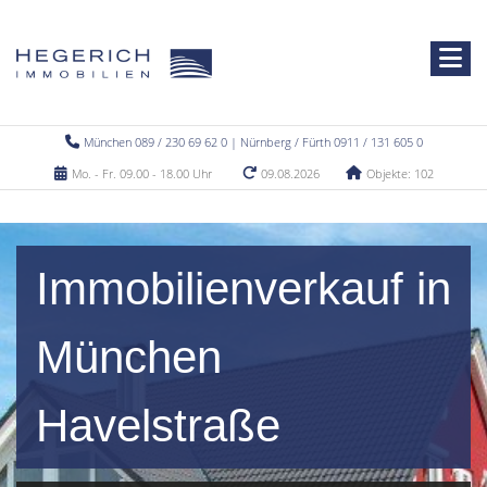
München 089 / 230 69 62 0 | Nürnberg / Fürth 0911 / 131 605 0
Mo. - Fr. 09.00 - 18.00 Uhr
09.08.2026
Objekte: 102
Immobilienverkauf in
München
Havelstraße