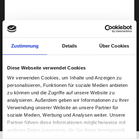
Zustimmung
Details
Über Cookies
Ich habe die
Datenschutzerklärung
zur Kenntnis genommen. Ich stimme
zu, dass meine Angaben und Daten zur Beantwortung meiner Anfrage
elektronisch erhoben und gespeichert werden.
Diese Webseite verwendet Cookies
Wir verwenden Cookies, um Inhalte und Anzeigen zu
Hinweis: Sie können Ihre Einwilligung jederzeit für die Zukunft per E-Mail
an info@hegerich-immobilien.de widerrufen. *
personalisieren, Funktionen für soziale Medien anbieten
zu können und die Zugriffe auf unsere Website zu
* Pflichtfelder
analysieren. Außerdem geben wir Informationen zu Ihrer
Absenden
Verwendung unserer Website an unsere Partner für
soziale Medien, Werbung und Analysen weiter. Unsere
Partner führen diese Informationen möglicherweise mit
weiteren Daten zusammen, die Sie ihnen bereitgestellt
haben oder die sie im Rahmen Ihrer Nutzung der Dienste