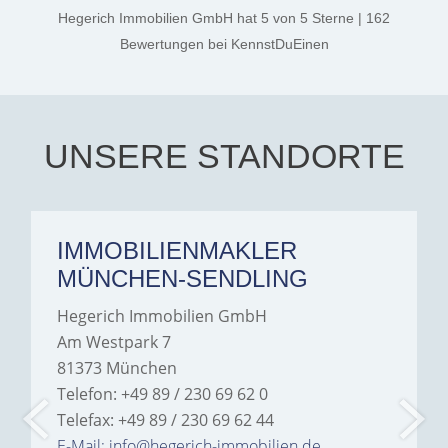
thanks, and a huge part of
Hegerich Immobilien GmbH
hat
5
von
5
Sterne
|
162
the credit goes to Amelie
Jamrowâ€”she was
Bewertungen
bei KennstDuEinen
exceptionally professional,
transparent, and clear in
every communication.
Iâ€™m deeply grateful for
their support and wouldn't
hesitate to recommend
Hegerich Immobilien to
UNSERE STANDORTE
anyone looking for a home.
IMMOBILIENMAKLER
MÜNCHEN-SENDLING
Hegerich Immobilien GmbH
Am Westpark 7
81373 München
Telefon: +49 89 / 230 69 62 0
Telefax: +49 89 / 230 69 62 44
E-Mail: info@hegerich-immobilien.de