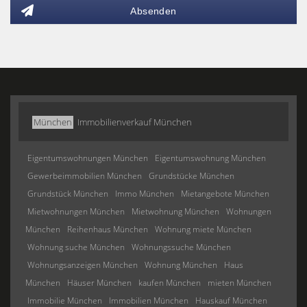
Absenden
München
Immobilienverkauf München
Eigentumswohnungen München
Eigentumswohnung München
Gewerbeimmobilien München
Grundstücke München
Grundstück München
Immo München
Mietangebote München
Mietwohnungen München
Mietwohnung München
Wohnungen
München
Reihenhaus München
Wohnung miete München
Wohnung suche München
Wohnungssuche München
Wohnungsanzeigen München
Wohnung München
Haus
München
Häuser München
kaufen München
mieten München
Immobilie München
Immobilien München
Hauskauf München