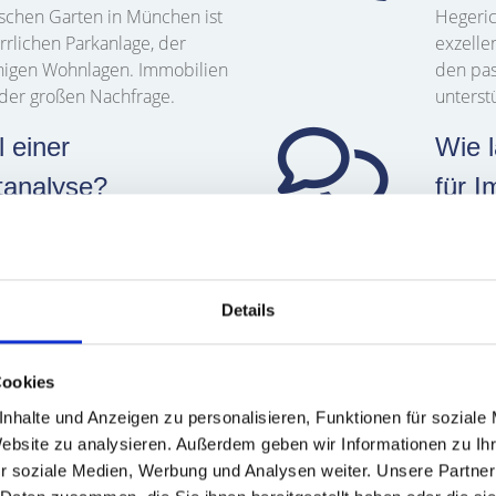
schen Garten in München ist
Hegeric
rrlichen Parkanlage, der
exzelle
igen Wohnlagen. Immobilien
den pas
 der großen Nachfrage.
unterst
l einer
Wie 
tanalyse?
für I
e hilft, den optimalen
Die Dau
ie zu bestimmen. Durch unser
jedoch 
r sicherstellen, dass Sie
Marktbe
Angebot
Details
daran, 
gestalte
Cookies
nhalte und Anzeigen zu personalisieren, Funktionen für soziale
Website zu analysieren. Außerdem geben wir Informationen zu I
r soziale Medien, Werbung und Analysen weiter. Unsere Partner