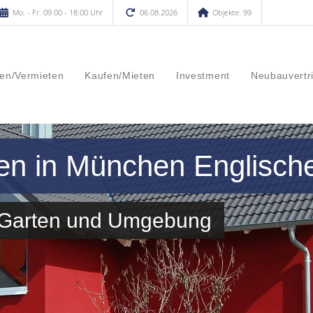
Mo. - Fr. 09.00 - 18.00 Uhr
06.08.2026
Objekte: 99
en/Vermieten
Kaufen/Mieten
Investment
Neubauvertr
en in München Englisch
r Garten und Umgebung