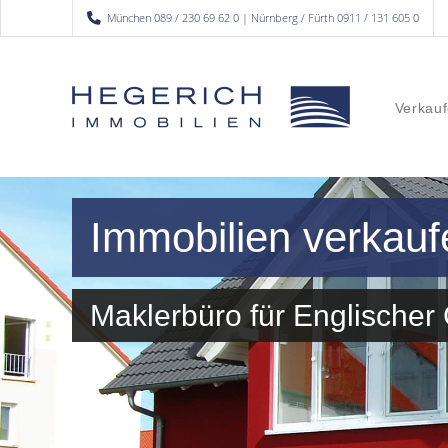
München 089 / 230 69 62 0 | Nürnberg / Fürth 0911 / 131 605 0
Verkauf
Immobilien verkauf
Maklerbüro für Englische