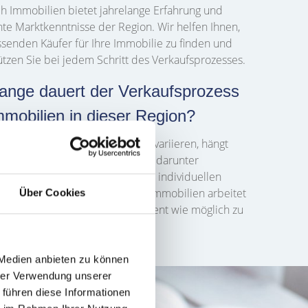
h Immobilien bietet jahrelange Erfahrung und
nte Marktkenntnisse der Region. Wir helfen Ihnen,
senden Käufer für Ihre Immobilie zu finden und
ützen Sie bei jedem Schritt des Verkaufsprozesses.
lange dauert der Verkaufsprozess
mmobilien in dieser Region?
er des Verkaufsprozesses kann variieren, hängt
von verschiedenen Faktoren ab, darunter
dingungen, Preisgestaltung und individuellen
en. Unser Team bei Hegerich Immobilien arbeitet
Über Cookies
den Prozess so schnell und effizient wie möglich zu
n.
 Medien anbieten zu können
hrer Verwendung unserer
 führen diese Informationen