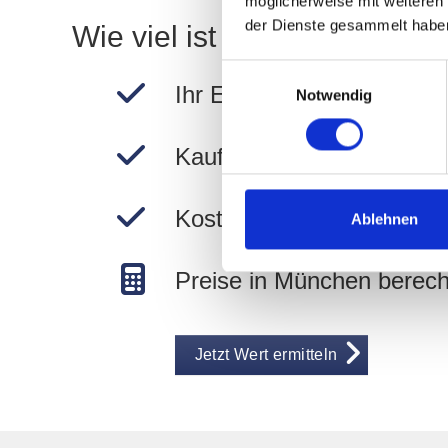
möglicherweise mit weiteren
der Dienste gesammelt habe
Wie viel ist Ihre Immobilie 
Einwilligungsauswahl
Ihr Ergebnis in wenigen M
Notwendig
Kauf- und Mietpreise in 
Kostenlos und unverbindli
Ablehnen
Preise in München berec
Jetzt Wert ermitteln