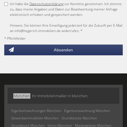
Ich habe die
Datenschutzerklärung
zur Kenntnis genommen. Ich stimme
zu, dass meine Angaben und Daten zur Beantwortung meiner Anfrage
elektronisch erhoben und gespeichert werden.
Hinweis: Sie können Ihre Einwilligung jederzeit für die Zukunft per E-Mail
an info@hegerich-immobilien.de widerrufen. *
* Pflichtfelder
Absenden
München
Ihr Immobilienmakler in München
Eigentumswohnungen München
Eigentumswohnung München
Gewerbeimmobilien München
Grundstücke München
Grundstück München
Immo München
Mietangebote München