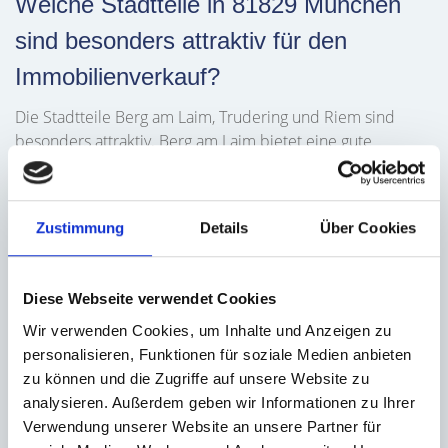
Welche Stadtteile in 81829 München
sind besonders attraktiv für den
Immobilienverkauf?
Die Stadtteile Berg am Laim, Trudering und Riem sind
besonders attraktiv. Berg am Laim bietet eine gute
Verkehrsanbindung, Trudering hat dörfliche Strukturen
und Riem punktet mit dem Messegelände und dem
Riemer Park.
Zustimmung
Details
Über Cookies
Diese Webseite verwendet Cookies
Wir verwenden Cookies, um Inhalte und Anzeigen zu
personalisieren, Funktionen für soziale Medien anbieten
Was umfasst der Rundum-Sorglos-
zu können und die Zugriffe auf unsere Website zu
Service von Hegerich Immobilien?
analysieren. Außerdem geben wir Informationen zu Ihrer
Verwendung unserer Website an unsere Partner für
Unser Rundum-Sorglos-Service umfasst alle Aspekte des