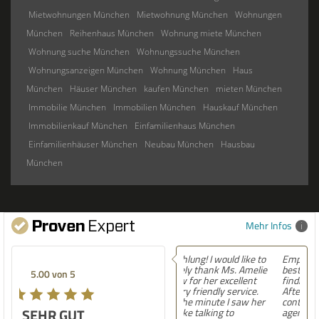
Mietwohnungen München
Mietwohnung München
Wohnungen
München
Reihenhaus München
Wohnung miete München
Wohnung suche München
Wohnungssuche München
Wohnungsanzeigen München
Wohnung München
Haus
München
Häuser München
kaufen München
mieten München
Immobilie München
Immobilien München
Hauskauf München
Immobilienkauf München
Einfamilienhaus München
Einfamilienhäuser München
Neubau München
Hausbau
München
Mehr Infos
Empfehlung! Easily the
best experience Iâ€™ve had
5.00 von 5
finding a home in Germany.
After moving here,
contacting countless
SEHR GUT
agencies, and now settling