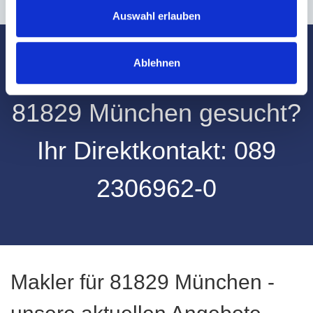
Auswahl erlauben
Ablehnen
Wohnungsmakler für
81829 München gesucht?
Ihr Direktkontakt:
08
9
2306962-0
Makler für 81829 München -