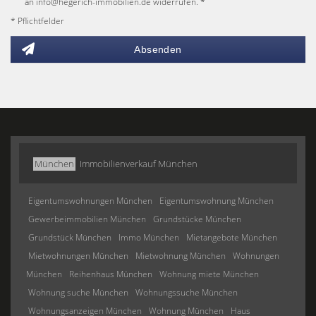
an info@hegerich-immobilien.de widerrufen. *
* Pflichtfelder
Absenden
München
Immobilienverkauf München
Eigentumswohnungen München
Eigentumswohnung München
Gewerbeimmobilien München
Grundstücke München
Grundstück München
Immo München
Mietangebote München
Mietwohnungen München
Mietwohnung München
Wohnungen
München
Reihenhaus München
Wohnung miete München
Wohnung suche München
Wohnungssuche München
Wohnungsanzeigen München
Wohnung München
Haus