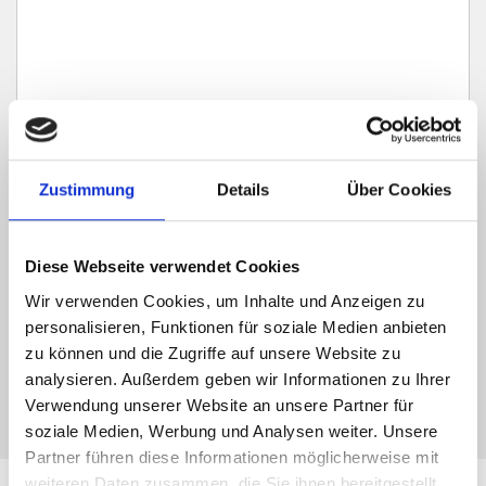
Zustimmung
Details
Über Cookies
Ich habe die
Datenschutzerklärung
zur Kenntnis genommen. Ich stimme
zu, dass meine Angaben und Daten zur Beantwortung meiner Anfrage
elektronisch erhoben und gespeichert werden.
Diese Webseite verwendet Cookies
Hinweis: Sie können Ihre Einwilligung jederzeit für die Zukunft per E-Mail
an info@hegerich-immobilien.de widerrufen. *
Wir verwenden Cookies, um Inhalte und Anzeigen zu
* Pflichtfelder
personalisieren, Funktionen für soziale Medien anbieten
zu können und die Zugriffe auf unsere Website zu
Absenden
analysieren. Außerdem geben wir Informationen zu Ihrer
Verwendung unserer Website an unsere Partner für
soziale Medien, Werbung und Analysen weiter. Unsere
Partner führen diese Informationen möglicherweise mit
weiteren Daten zusammen, die Sie ihnen bereitgestellt