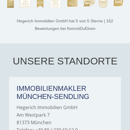
rest. They made the entire
process smooth,
professional, and genuinely
kind. A special note of
thanks, and a huge part of
Hegerich Immobilien GmbH
hat
5
von
5
Sterne
|
162
the credit goes to Amelie
Jamrowâ€”she was
Bewertungen
bei KennstDuEinen
exceptionally professional,
transparent, and clear in
every communication.
Iâ€™m deeply grateful for
their support and wouldn't
hesitate to recommend
Hegerich Immobilien to
UNSERE STANDORTE
anyone looking for a home.
IMMOBILIENMAKLER
MÜNCHEN-SENDLING
Hegerich Immobilien GmbH
Am Westpark 7
81373 München