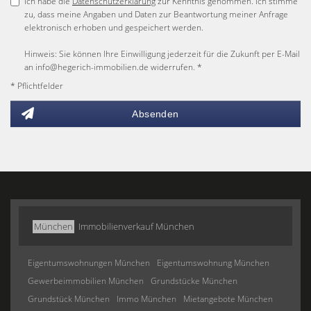
Ich habe die
Datenschutzerklärung
zur Kenntnis genommen. Ich stimme
zu, dass meine Angaben und Daten zur Beantwortung meiner Anfrage
elektronisch erhoben und gespeichert werden.
Hinweis: Sie können Ihre Einwilligung jederzeit für die Zukunft per E-Mail
an info@hegerich-immobilien.de widerrufen. *
* Pflichtfelder
Absenden
München
Immobilienverkauf München
Eigentumswohnungen München
Eigentumswohnung München
Gewerbeimmobilien München
Grundstücke München
Grundstück München
Immo München
Mietangebote München