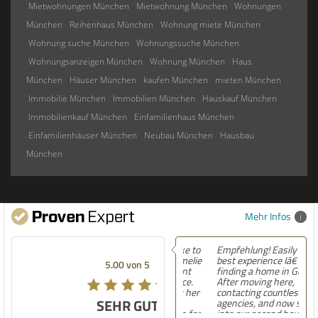
Mietwohnungen München
Mietwohnung München
Wohnungen
München
Reihenhaus München
Wohnung miete München
Wohnung suche München
Wohnungssuche München
Wohnungsanzeigen München
Wohnung München
Haus
München
Häuser München
kaufen München
mieten München
Immobilie München
Immobilien München
Hauskauf München
Immobilienkauf München
Einfamilienhaus München
Einfamilienhäuser München
Neubau München
Hausbau
München
Mehr Infos
Empfehlung! Easily the
best experience Iâ€™ve had
5.00 von 5
finding a home in Germany.
After moving here,
contacting countless
SEHR GUT
agencies, and now settling
into our second house, I