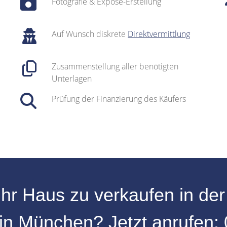
Fotografie & Exposé-Erstellung
Auf Wunsch diskrete
Direktvermittlung
Zusammenstellung aller benötigten
Unterlagen
Prüfung der Finanzierung des Käufers
Ihr
Haus zu verkaufen
in de
in
München
? Jetzt anrufen: