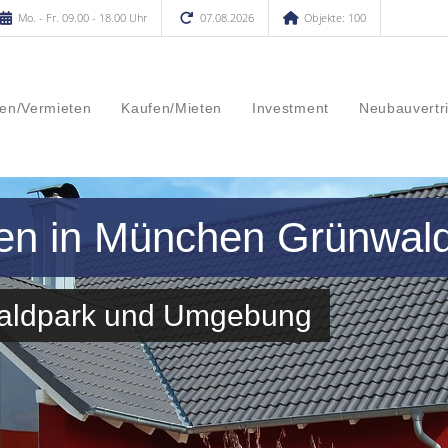
Mo. - Fr. 09.00 - 18.00 Uhr
07.08.2026
Objekte: 100
en/Vermieten
Kaufen/Mieten
Investment
Neubauvertr
fen in München Grünwal
waldpark und Umgebung