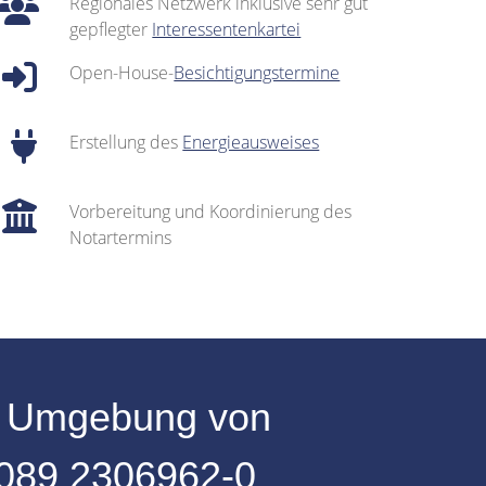
Regionales Netzwerk inklusive sehr gut
gepflegter
Interessentenkartei
Open-House-
Besichtigungstermine
Erstellung des
Energieausweises
Vorbereitung und Koordinierung des
Notartermins
r
Umgebung
von
089 2306962-0