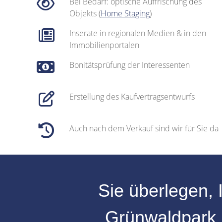
Bei Bedarf: optische Auffrischung des
Objekts (
Home Staging
)
Inserate in regionalen Medien & in den
Immobilienportalen
Bonitätsprüfung der Interessenten
Erstellung des Kaufvertragsentwurfs
Auch nach dem Verkauf sind wir für Sie da
Sie überlegen, 
Grünwaldpark