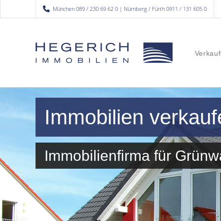
München 089 / 230 69 62 0 | Nürnberg / Fürth 0911 / 131 605 0
Verkauf
Immobilien verkau
Immobilienfirma für Grün