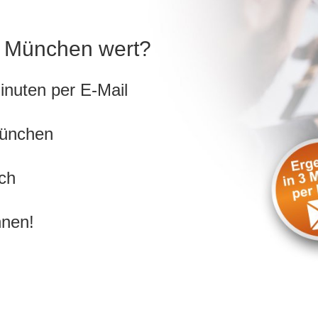
in München wert?
inuten per E-Mail
München
ch
hnen!