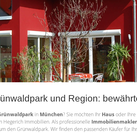
ünwaldpark und Region: bewährte
Grünwaldpark
in
München
? Sie möchten Ihr
Haus
oder Ihre
n Hegerich Immobilien. Als professionelle
Immobilienmakler
um den Grünwaldpark. Wir finden den passenden Käufer für Ihr