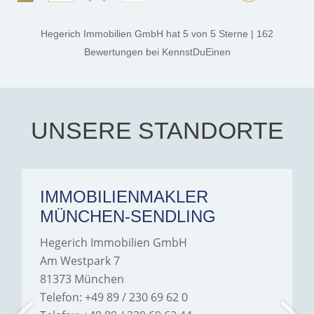
professional, and genuinely
kind. A special note of
thanks, and a huge part of
Hegerich Immobilien GmbH
hat
5
von
5
Sterne
|
162
the credit goes to Amelie
Jamrowâ€”she was
Bewertungen
bei KennstDuEinen
exceptionally professional,
transparent, and clear in
every communication.
Iâ€™m deeply grateful for
their support and wouldn't
hesitate to recommend
Hegerich Immobilien to
UNSERE STANDORTE
anyone looking for a home.
IMMOBILIENMAKLER
MÜNCHEN-SENDLING
Hegerich Immobilien GmbH
Am Westpark 7
81373 München
Telefon: +49 89 / 230 69 62 0