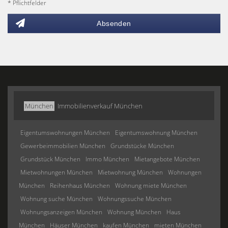
* Pflichtfelder
Absenden
München
Immobilienverkauf München
Eigentumswohnungen München
Eigentumswohnung München
Gewerbeimmobilien München
Grundstücke München
Grundstück München
Immo München
Mietangebote München
Mietwohnungen München
Mietwohnung München
Wohnungen
München
Reihenhaus München
Wohnung miete München
Wohnung suche München
Wohnungssuche München
Wohnungsanzeigen München
Wohnung München
Haus
München
Häuser München
kaufen München
mieten München