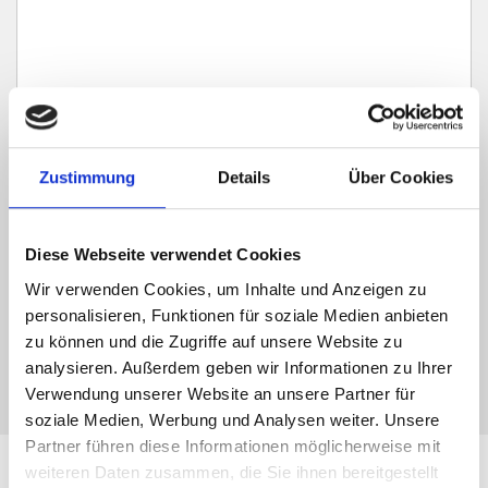
Ich habe die
Datenschutzerklärung
zur Kenntnis genommen. Ich stimme
Zustimmung
Details
Über Cookies
zu, dass meine Angaben und Daten zur Beantwortung meiner Anfrage
elektronisch erhoben und gespeichert werden.
Hinweis: Sie können Ihre Einwilligung jederzeit für die Zukunft per E-Mail
Diese Webseite verwendet Cookies
an info@hegerich-immobilien.de widerrufen. *
Wir verwenden Cookies, um Inhalte und Anzeigen zu
* Pflichtfelder
personalisieren, Funktionen für soziale Medien anbieten
zu können und die Zugriffe auf unsere Website zu
Absenden
analysieren. Außerdem geben wir Informationen zu Ihrer
Verwendung unserer Website an unsere Partner für
soziale Medien, Werbung und Analysen weiter. Unsere
Partner führen diese Informationen möglicherweise mit
weiteren Daten zusammen, die Sie ihnen bereitgestellt