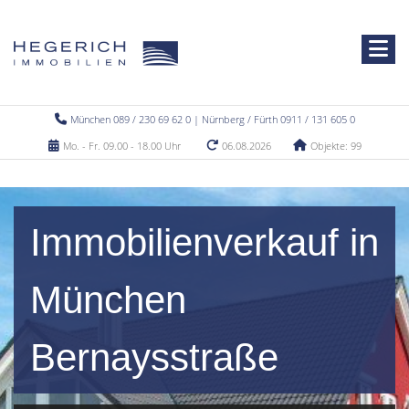
München 089 / 230 69 62 0 | Nürnberg / Fürth 0911 / 131 605 0
Mo. - Fr. 09.00 - 18.00 Uhr
06.08.2026
Objekte: 99
Immobilienverkauf in
München
Bernaysstraße