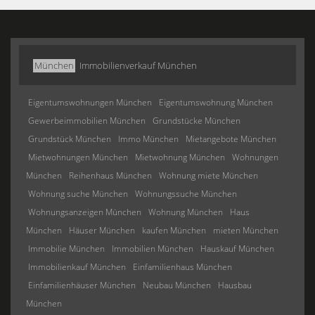
München
Immobilienverkauf München
Eigentumswohnungen München
Eigentumswohnung München
Gewerbeimmobilien München
Grundstücke München
Grundstück München
Immo München
Mietangebote München
Mietwohnungen München
Mietwohnung München
Wohnungen
München
Reihenhaus München
Wohnung miete München
Wohnung suche München
Wohnungssuche München
Wohnungsanzeigen München
Wohnung München
Haus
München
Häuser München
kaufen München
mieten München
Immobilie München
Immobilien München
Hauskauf München
Immobilienkauf München
Einfamilienhaus München
Einfamilienhäuser München
Neubau München
Hausbau
München