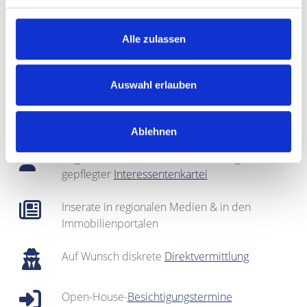
Fachmännische
Vermarktung
Alle zulassen
Bei Bedarf: optische Auffrischung des Objekts
(
Home Staging
)
Auswahl erlauben
Fotografie & Exposé-Erstellung
Ablehnen
Regionales Netzwerk inklusive sehr gut
gepflegter
Interessentenkartei
Inserate in regionalen Medien & in den
Immobilienportalen
Auf Wunsch diskrete
Direktvermittlung
Open-House-
Besichtigungstermine