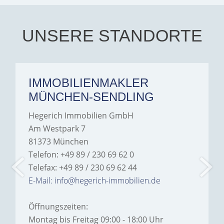
every communication.
Iâ€™m deeply grateful for
their support and wouldn't
hesitate to recommend
Hegerich Immobilien to
UNSERE STANDORTE
anyone looking for a home.
IMMOBILIENMAKLER
MÜNCHEN-SENDLING
Hegerich Immobilien GmbH
Am Westpark 7
81373 München
Telefon: +49 89 / 230 69 62 0
Telefax: +49 89 / 230 69 62 44
E-Mail: info@hegerich-immobilien.de
Öffnungszeiten:
Montag bis Freitag 09:00 - 18:00 Uhr