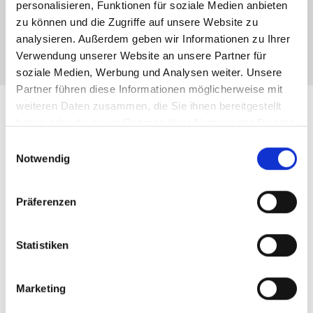
personalisieren, Funktionen für soziale Medien anbieten
zu können und die Zugriffe auf unsere Website zu
Absenden
analysieren. Außerdem geben wir Informationen zu Ihrer
Verwendung unserer Website an unsere Partner für
soziale Medien, Werbung und Analysen weiter. Unsere
Partner führen diese Informationen möglicherweise mit
weiteren Daten zusammen, die Sie ihnen bereitgestellt
Leistungen für Immobilien-
haben oder die sie im Rahmen Ihrer Nutzung der Dienste
gesammelt haben.
Einwilligungsauswahl
Verkäufer in München
Notwendig
Aubinger Wasserturm und
Präferenzen
Region
Statistiken
Immobilienbewertung
Marketing
fundierte
Marktpreisanalyse