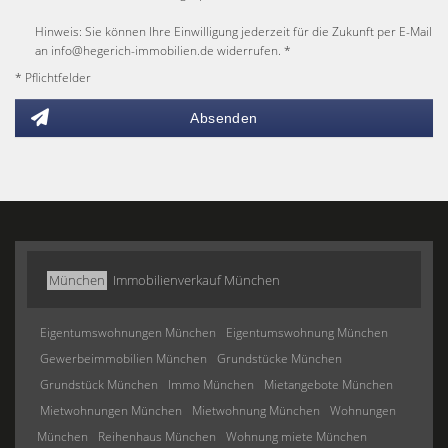
Hinweis: Sie können Ihre Einwilligung jederzeit für die Zukunft per E-Mail
an info@hegerich-immobilien.de widerrufen. *
* Pflichtfelder
Absenden
München
Immobilienverkauf München
Eigentumswohnungen München
Eigentumswohnung München
Gewerbeimmobilien München
Grundstücke München
Grundstück München
Immo München
Mietangebote München
Mietwohnungen München
Mietwohnung München
Wohnungen
München
Reihenhaus München
Wohnung miete München