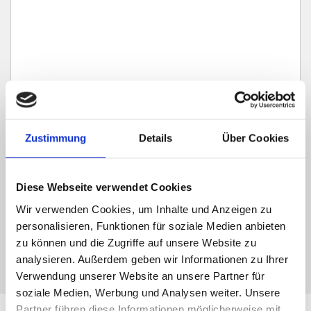
Ich habe die
Datenschutzerklärung
zur Kenntnis genommen. Ich stimme
zu, dass meine Angaben und Daten zur Beantwortung meiner Anfrage
Zustimmung
Details
Über Cookies
elektronisch erhoben und gespeichert werden.
Hinweis: Sie können Ihre Einwilligung jederzeit für die Zukunft per E-Mail
Diese Webseite verwendet Cookies
an info@hegerich-immobilien.de widerrufen. *
* Pflichtfelder
Wir verwenden Cookies, um Inhalte und Anzeigen zu
personalisieren, Funktionen für soziale Medien anbieten
Absenden
zu können und die Zugriffe auf unsere Website zu
analysieren. Außerdem geben wir Informationen zu Ihrer
Verwendung unserer Website an unsere Partner für
soziale Medien, Werbung und Analysen weiter. Unsere
Partner führen diese Informationen möglicherweise mit