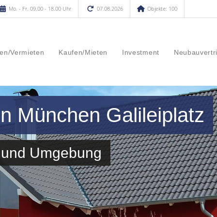
Mo. - Fr. 09.00 - 18.00 Uhr
07.08.2026
Objekte: 100
en/Vermieten
Kaufen/Mieten
Investment
Neubauvertr
in München Galileiplatz
tz und Umgebung