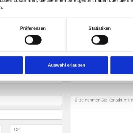
 Daten zusammen, die Sie ihnen bereitgestellt haben oder die s
n.
chen Galileiplatz und Umland: Käu
Präferenzen
Statistiken
hen
und möchten dabei Zeit und Geld sparen? Ihr Objekt befi
Geben Sie die wichtigsten Daten zu Ihrem Objekt in das Formul
g kontaktieren Sie zügig und besprechen mit Ihnen Ihr Projekt
Auswahl erlauben