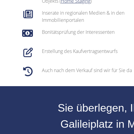
Objekts (
Home Staging
)
Inserate in regionalen Medien & in den
Immobilienportalen
Bonitätsprüfung der Interessenten
Erstellung des Kaufvertragsentwurfs
Auch nach dem Verkauf sind wir für Sie da
Sie überlegen, 
Galileiplatz
in
M