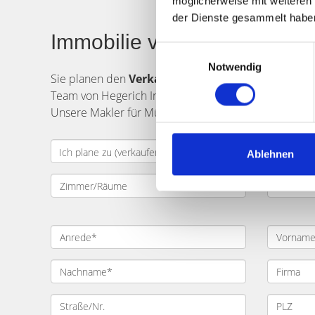
möglicherweise mit weiteren
der Dienste gesammelt habe
Immobilie verkaufen in Mün
Einwilligungsauswahl
Notwendig
Sie planen den
Verkauf
einer
Immobilie
in
Münc
Team von Hegerich Immobilien unterstützt Sie gern. 
Unsere Makler für München Galileiplatz und Umgebun
Ablehnen