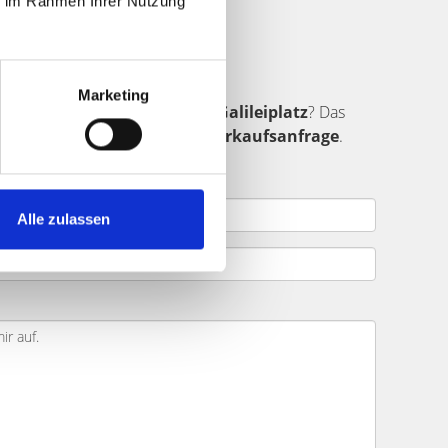
ie im Rahmen Ihrer Nutzung
fer finden
Marketing
ndet sich in der Umgebung vom
Galileiplatz
? Das
ar ein.
Senden Sie uns Ihre Verkaufsanfrage
.
.
Alle zulassen