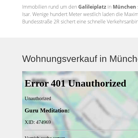
Immobilien rund um den
Galileiplatz
in
München
Isar. Wenige hundert Meter westlich laden die Maxi
Bundesstraße 2R sichert eine schnelle Verkehrsanbin
Wohnungsverkauf in München