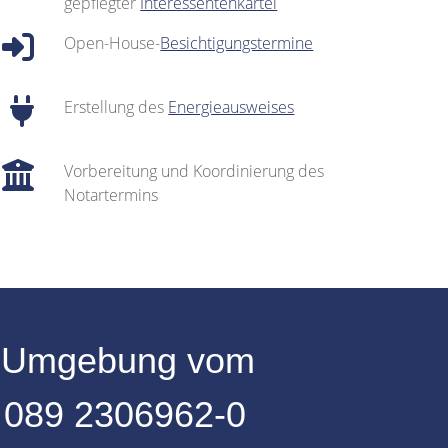
gepflegter
Interessentenkartei
Open-House-
Besichtigungstermine
Erstellung des
Energieausweises
Vorbereitung und Koordinierung des
Notartermins
r
Umgebung
vom
:
089 2306962-0