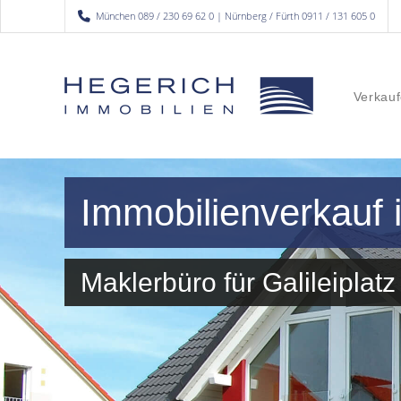
München 089 / 230 69 62 0 | Nürnberg / Fürth 0911 / 131 605 0
Verkauf
Immobilienverkauf 
Maklerbüro für Galileipla