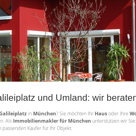
ileiplatz und Umland: wir berat
Galileiplatz
in
München
? Sie möchten Ihr
Haus
oder Ihre
W
n. Als
Immobilienmakler für München
unterstützen wir Sie
 passenden Käufer für Ihr Objekt.