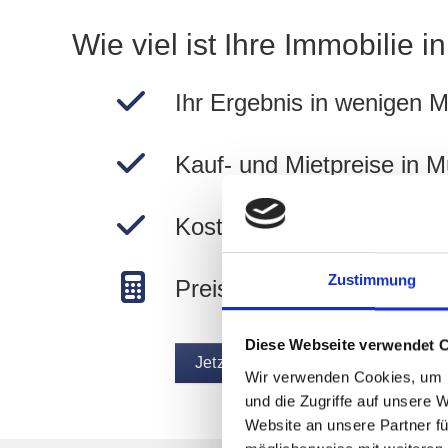
Wie viel ist Ihre Immobilie 
Ihr Ergebnis in wenigen M
Kauf- und Mietpreise in 
Kostenlos und unverbindli
Zustimmung
Preise in München berec
Diese Webseite verwendet 
Jetzt Wert ermitteln
Wir verwenden Cookies, um I
und die Zugriffe auf unsere 
Website an unsere Partner fü