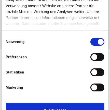
Verwendung unserer Website an unsere Partner für
Hinweis: Sie können Ihre Einwilligung jederzeit für die Zukunft per E-Mail
soziale Medien, Werbung und Analysen weiter. Unsere
an info@hegerich-immobilien.de widerrufen. *
Partner führen diese Informationen möglicherweise mit
* Pflichtfelder
weiteren Daten zusammen, die Sie ihnen bereitgestellt
Absenden
haben oder die sie im Rahmen Ihrer Nutzung der Dienste
gesammelt haben.
Einwilligungsauswahl
Notwendig
Präferenzen
Unsere Leistungen für
Immobilien-Verkäufer in
Statistiken
München
Marketing
Immobilienbewertung
Alle zulassen