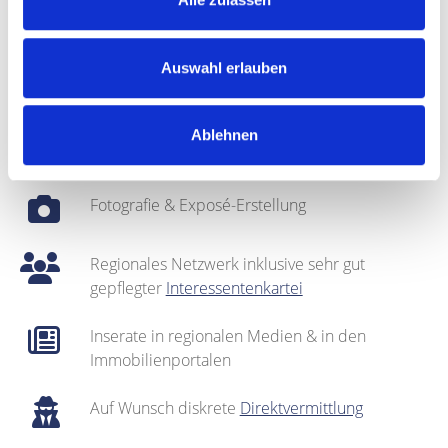
fundierte
Marktpreisanalyse
Auswahl erlauben
Fachmännische
Vermarktung
Bei Bedarf: optische Auffrischung des Objekts
Ablehnen
(
Home Staging
)
Fotografie & Exposé-Erstellung
Regionales Netzwerk inklusive sehr gut
gepflegter
Interessentenkartei
Inserate in regionalen Medien & in den
Immobilienportalen
Auf Wunsch diskrete
Direktvermittlung