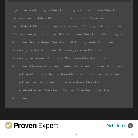
Eigentumswohnungen München
Eigentumswohnung München
Gewerbeimmobilien München
Grundstücke München
Grundstück München
Immo München
Mietangebote München
Mietwohnungen München
Mietwohnung München
Wohnungen
München
Reihenhaus München
Wohnung miete München
Wohnung suche München
Wohnungssuche München
Wohnungsanzeigen München
Wohnung München
Haus
München
Häuser München
kaufen München
mieten München
Immobilie München
Immobilien München
Hauskauf München
Immobilienkauf München
Einfamilienhaus München
Einfamilienhäuser München
Neubau München
Hausbau
München
Mehr Infos