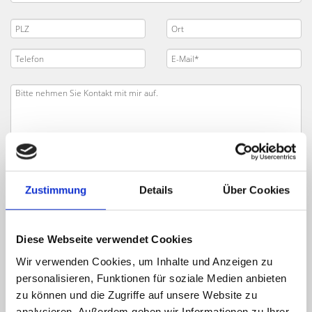
Zustimmung
Details
Über Cookies
Diese Webseite verwendet Cookies
Wir verwenden Cookies, um Inhalte und Anzeigen zu
personalisieren, Funktionen für soziale Medien anbieten
Ich habe die
Datenschutzerklärung
zur Kenntnis genommen. Ich stimme
zu, dass meine Angaben und Daten zur Beantwortung meiner Anfrage
zu können und die Zugriffe auf unsere Website zu
elektronisch erhoben und gespeichert werden.
analysieren. Außerdem geben wir Informationen zu Ihrer