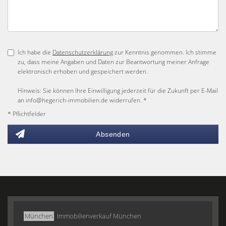
Ich habe die
Datenschutzerklärung
zur Kenntnis genommen. Ich stimme
zu, dass meine Angaben und Daten zur Beantwortung meiner Anfrage
elektronisch erhoben und gespeichert werden.
Hinweis: Sie können Ihre Einwilligung jederzeit für die Zukunft per E-Mail
an info@hegerich-immobilien.de widerrufen. *
* Pflichtfelder
Absenden
München
Immobilienverkauf München