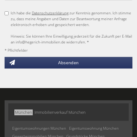
Ich habe die
Datenschutzerklärung
zur Kenntnis genommen. Ich stimme
zu, dass meine Angaben und Daten zur Beantwortung meiner Anfrage
elektronisch erhoben und gespeichert werden.
Hinweis: Sie können Ihre Einwilligung jederzeit für die Zukunft per E-Mail
an info@hegerich-immobilien.de widerrufen. *
* Pflichtfelder
Absenden
München
Immobilienverkauf München
Eigentumswohnungen München
Eigentumswohnung München
Gewerbeimmobilien München
Grundstücke München