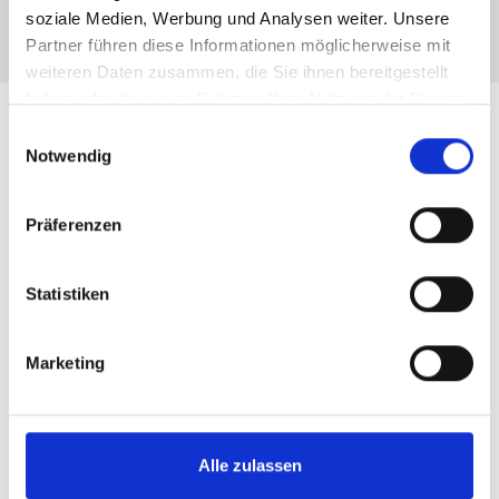
soziale Medien, Werbung und Analysen weiter. Unsere
Partner führen diese Informationen möglicherweise mit
weiteren Daten zusammen, die Sie ihnen bereitgestellt
haben oder die sie im Rahmen Ihrer Nutzung der Dienste
gesammelt haben.
Leistungen für Immobilien-
Einwilligungsauswahl
Notwendig
Verkäufer in München
Präferenzen
Glockenbecherstraße und
Region
Statistiken
Immobilienbewertung
Marketing
fundierte
Marktpreisanalyse
Alle zulassen
Fachmännische
Vermarktung