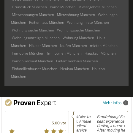
Grundstück München
Immo München
Mietangebote München
Mietwohnungen München
Mietwohnung München
Wohnungen
München
Reihenhaus München
Wohnung miete München
Wohnung suche München
Wohnungssuche München
Wohnungsanzeigen München
Wohnung München
Haus
München
Häuser München
kaufen München
mieten München
Immobilie München
Immobilien München
Hauskauf München
Immobilienkauf München
Einfamilienhaus München
Einfamilienhäuser München
Neubau München
Hausbau
München
Mehr Infos
Empfehlung! Easily the
best experience Iâ€™ve had
5.00 von 5
finding a home in Germany.
After moving here,