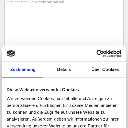
Zustimmung
Details
Über Cookies
Ich habe die
Datenschutzerklärung
zur Kenntnis genommen. Ich stimme
zu, dass meine Angaben und Daten zur Beantwortung meiner Anfrage
Diese Webseite verwendet Cookies
elektronisch erhoben und gespeichert werden.
Wir verwenden Cookies, um Inhalte und Anzeigen zu
Hinweis: Sie können Ihre Einwilligung jederzeit für die Zukunft per E-Mail
personalisieren, Funktionen für soziale Medien anbieten
an info@hegerich-immobilien.de widerrufen. *
zu können und die Zugriffe auf unsere Website zu
* Pflichtfelder
analysieren. Außerdem geben wir Informationen zu Ihrer
Absenden
Verwendung unserer Website an unsere Partner für