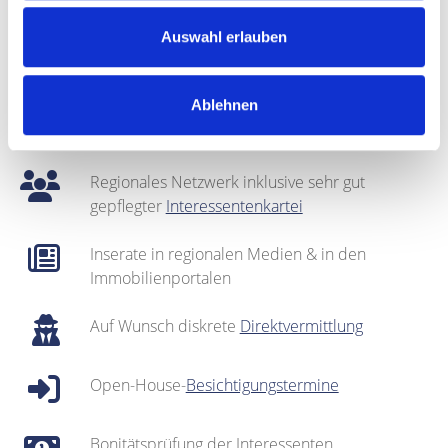
Auswahl erlauben
Bei Bedarf: optische Auffrischung des Objekts
(
Home Staging
)
Ablehnen
Fotografie & Exposé-Erstellung
Regionales Netzwerk inklusive sehr gut
gepflegter
Interessentenkartei
Inserate in regionalen Medien & in den
Immobilienportalen
Auf Wunsch diskrete
Direktvermittlung
Open-House-
Besichtigungstermine
Bonitätsprüfung der Interessenten