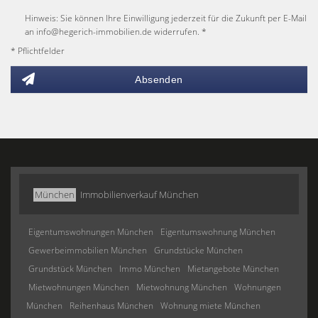
Hinweis: Sie können Ihre Einwilligung jederzeit für die Zukunft per E-Mail
an info@hegerich-immobilien.de widerrufen. *
* Pflichtfelder
Absenden
München
Immobilienverkauf München
Eigentumswohnungen München
Eigentumswohnung München
Gewerbeimmobilien München
Grundstücke München
Grundstück München
Immo München
Mietangebote München
Mietwohnungen München
Mietwohnung München
Wohnungen
München
Reihenhaus München
Wohnung miete München