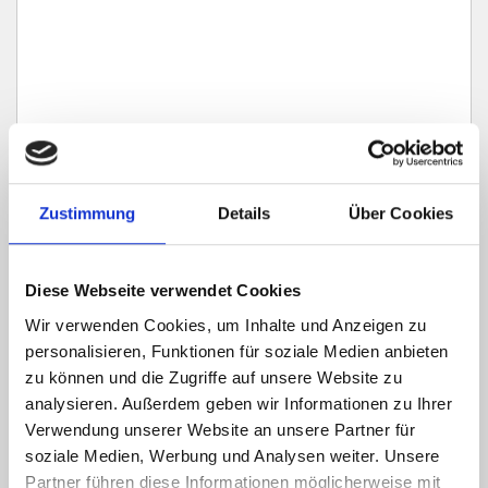
Zustimmung
Details
Über Cookies
Ich habe die
Datenschutzerklärung
zur Kenntnis genommen. Ich stimme
zu, dass meine Angaben und Daten zur Beantwortung meiner Anfrage
elektronisch erhoben und gespeichert werden.
Diese Webseite verwendet Cookies
Wir verwenden Cookies, um Inhalte und Anzeigen zu
Hinweis: Sie können Ihre Einwilligung jederzeit für die Zukunft per E-Mail
an info@hegerich-immobilien.de widerrufen. *
personalisieren, Funktionen für soziale Medien anbieten
zu können und die Zugriffe auf unsere Website zu
* Pflichtfelder
analysieren. Außerdem geben wir Informationen zu Ihrer
Absenden
Verwendung unserer Website an unsere Partner für
soziale Medien, Werbung und Analysen weiter. Unsere
Partner führen diese Informationen möglicherweise mit