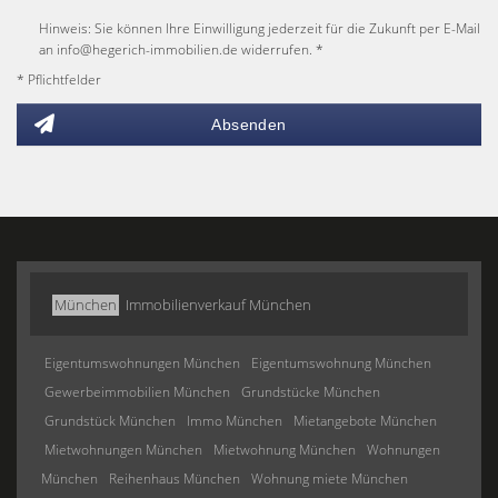
Hinweis: Sie können Ihre Einwilligung jederzeit für die Zukunft per E-Mail
an info@hegerich-immobilien.de widerrufen. *
* Pflichtfelder
Absenden
München
Immobilienverkauf München
Eigentumswohnungen München
Eigentumswohnung München
Gewerbeimmobilien München
Grundstücke München
Grundstück München
Immo München
Mietangebote München
Mietwohnungen München
Mietwohnung München
Wohnungen
München
Reihenhaus München
Wohnung miete München