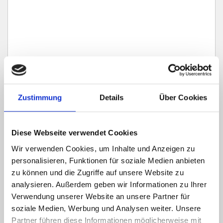
Zustimmung
Details
Über Cookies
Ich habe die
Datenschutzerklärung
zur Kenntnis genommen. Ich stimme
zu, dass meine Angaben und Daten zur Beantwortung meiner Anfrage
elektronisch erhoben und gespeichert werden.
Diese Webseite verwendet Cookies
Wir verwenden Cookies, um Inhalte und Anzeigen zu
Hinweis: Sie können Ihre Einwilligung jederzeit für die Zukunft per E-Mail
an info@hegerich-immobilien.de widerrufen. *
personalisieren, Funktionen für soziale Medien anbieten
zu können und die Zugriffe auf unsere Website zu
* Pflichtfelder
analysieren. Außerdem geben wir Informationen zu Ihrer
Absenden
Verwendung unserer Website an unsere Partner für
soziale Medien, Werbung und Analysen weiter. Unsere
Partner führen diese Informationen möglicherweise mit