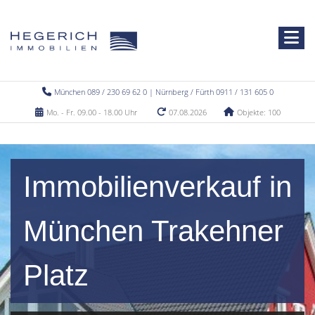
München 089 / 230 69 62 0 | Nürnberg / Fürth 0911 / 131 605 0
Mo. - Fr. 09.00 - 18.00 Uhr
07.08.2026
Objekte: 100
Immobilienverkauf in
München Trakehner
Platz