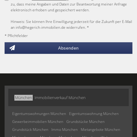
zu, dass meine Angaben und Daten zur Beantwortung meiner Anfrage
elektronisch erhoben und gespeichert werden.
Hinweis: Sie können Ihre Einwilligung jederzeit für die Zukunft per E-Mail
an info@hegerich-immobilien.de widerrufen. *
* Pflichtfelder
Absenden
München
Immobilienverkauf München
Eigentumswohnungen München
Eigentumswohnung München
Gewerbeimmobilien München
Grundstücke München
Grundstück München
Immo München
Mietangebote München