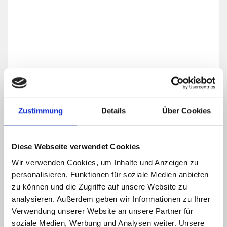
Zustimmung
Details
Über Cookies
Ich habe die
Datenschutzerklärung
zur Kenntnis genommen. Ich stimme
zu, dass meine Angaben und Daten zur Beantwortung meiner Anfrage
elektronisch erhoben und gespeichert werden.
Diese Webseite verwendet Cookies
Hinweis: Sie können Ihre Einwilligung jederzeit für die Zukunft per E-Mail
an info@hegerich-immobilien.de widerrufen. *
Wir verwenden Cookies, um Inhalte und Anzeigen zu
personalisieren, Funktionen für soziale Medien anbieten
* Pflichtfelder
zu können und die Zugriffe auf unsere Website zu
Absenden
analysieren. Außerdem geben wir Informationen zu Ihrer
Verwendung unserer Website an unsere Partner für
soziale Medien, Werbung und Analysen weiter. Unsere