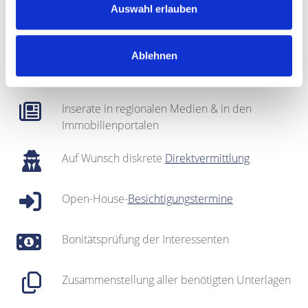
Auswahl erlauben
Fotografie & Exposé-Erstellung
Ablehnen
Regionales Netzwerk inklusive sehr gut
gepflegter
Interessentenkartei
Inserate in regionalen Medien & in den
Immobilienportalen
Auf Wunsch diskrete
Direktvermittlung
Open-House-
Besichtigungstermine
Bonitätsprüfung der Interessenten
Zusammenstellung aller benötigten Unterlagen