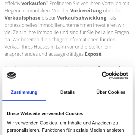
effektiv
verkaufen
? Profitieren Sie von Ihren Vorteilen mit
Hegerich Immobilien: Von der
Vorbereitung
über die
Verkaufsphase
bis zur
Verkaufsabwicklung
- als
professionelles Immobilienunternehmen investieren wir
viel Zeit in Ihre Immobilie und sind für Sie bei allen Fragen
da. Wir bereiten die richtigen Informationen für den
Verkauf Ihres Hauses in Laim vor und erstellen ein
ansprechendes und aussagekräftiges
Exposé
.
Darüber hinaus beraten wir Sie in
Vertragsfragen
oder
zum Thema
Baurecht
und prüfen die
Zahlungsfähigkeit
potenzieller Käufer rechtzeitig.
Zudem gewinnen Sie auch durch unser
Zustimmung
Details
Über Cookies
Verhandlungsgeschick bei Verkaufsgesprächen. So
verkaufen Sie Ihr Haus in Laim schneller und sicherer,
sparen sehr viel Zeit und erzielen einen guten
Diese Webseite verwendet Cookies
Verkaufspreis
.
Wir verwenden Cookies, um Inhalte und Anzeigen zu
personalisieren, Funktionen für soziale Medien anbieten