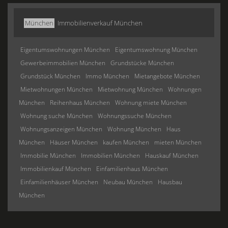
München
Immobilienverkauf München
Eigentumswohnungen München
Eigentumswohnung München
Gewerbeimmobilien München
Grundstücke München
Grundstück München
Immo München
Mietangebote München
Mietwohnungen München
Mietwohnung München
Wohnungen
München
Reihenhaus München
Wohnung miete München
Wohnung suche München
Wohnungssuche München
Wohnungsanzeigen München
Wohnung München
Haus
München
Häuser München
kaufen München
mieten München
Immobilie München
Immobilien München
Hauskauf München
Immobilienkauf München
Einfamilienhaus München
Einfamilienhäuser München
Neubau München
Hausbau
München