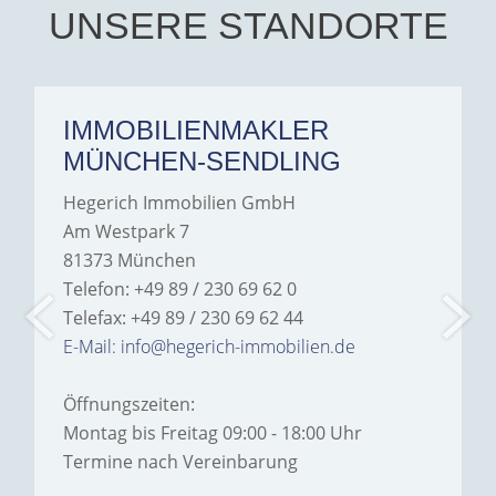
Hegerich Immobilien to
UNSERE STANDORTE
anyone looking for a home.
IMMOBILIENMAKLER
MÜNCHEN-SENDLING
Hegerich Immobilien GmbH
Am Westpark 7
81373 München
Telefon: +49 89 / 230 69 62 0
Telefax: +49 89 / 230 69 62 44
E-Mail: info@hegerich-immobilien.de
Öffnungszeiten:
Montag bis Freitag 09:00 - 18:00 Uhr
Termine nach Vereinbarung