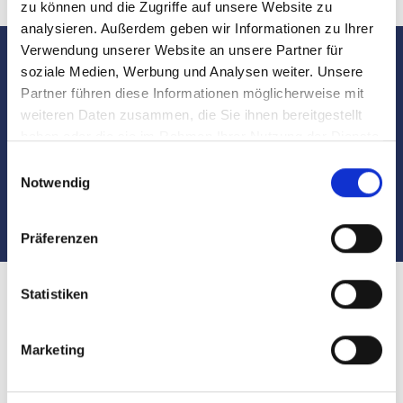
zu können und die Zugriffe auf unsere Website zu
analysieren. Außerdem geben wir Informationen zu Ihrer
Verwendung unserer Website an unsere Partner für
soziale Medien, Werbung und Analysen weiter. Unsere
Sie sind interessiert?
Partner führen diese Informationen möglicherweise mit
weiteren Daten zusammen, die Sie ihnen bereitgestellt
Kontaktieren Sie uns
haben oder die sie im Rahmen Ihrer Nutzung der Dienste
gesammelt haben.
Einwilligungsauswahl
unter
Tel.:
089 2306962-0
Notwendig
Präferenzen
Statistiken
Wohnung verkaufen in München Laim
Wir wickeln den
Verkauf
Ihrer
Wohnung
in
München
Marketing
Laim
routiniert, schnell und erfolgreich ab. Hegerich
Immobilien steht Ihnen in der Vorbereitungsphase bei der