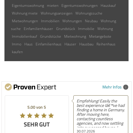
Eigentumswohnung
mieten
Eigentumswohnungen
Hauskauf
Wohnung miete
Wohnungsanzeigen
Wohnungssuche
Mietwohnungen
Immobilien
Wohnungen
Neubau
Wohnung
suche
Einfamilienhäuser
Grundstück
Immobilie
Wohnung
Immobilienkauf
Grundstücke
Mietwohnung
Mietangebote
Immo
Haus
Einfamilienhaus
Häuser
Hausbau
Reihenhaus
kaufen
Mehr Infos
Empfehlung! Easily the
best experience Iâ€™ve had
5.00 von 5
finding a home in Germany.
After moving here,
contacting countless
SEHR GUT
agencies, and now settling
into our second house, I
30.07.2026
know firsthand how