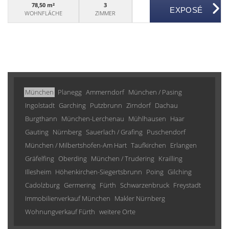
78,50 m²
3
WOHNFLÄCHE
ZIMMER
München
Planegg
Ammerndorf
München / Pasing
Ingolstadt
Garching
Putzbrunn
Zirndorf
Dachau
Burgthann
München-Lerchenau
Mühlhausen
Haar
Gauting
Nürnberg
Sauerlach / Grafing
Puschendorf
München / Milbertshofen-Am Hart
Taufkirchen
Erlangen
Gräfelfing
Oberding
München / Trudering
Krailling
Illesheim
Höhenkirchen-Siegertsbrunn
Poing
Gilching
Cadolzburg
Germering
Fürth
Schwarzenbruck
Freystadt
Immobilienverkauf München
Makler Nürnberg
Wohnungverkauf Fürth
weitere Orte