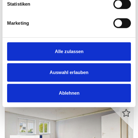
Statistiken
Marketing
VERKAUFT
München
Alle zulassen
VERKAUFT: Balkontraum in Waldperlach
Etagenwohnung
Auswahl erlauben
87 m²
3
WOHNFLÄCHE
ZIMMER
Ablehnen