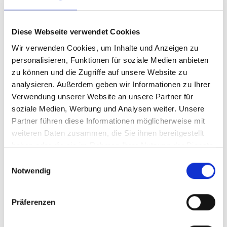
Diese Webseite verwendet Cookies
Wir verwenden Cookies, um Inhalte und Anzeigen zu
VERKAUFT
personalisieren, Funktionen für soziale Medien anbieten
zu können und die Zugriffe auf unsere Website zu
analysieren. Außerdem geben wir Informationen zu Ihrer
München
Verwendung unserer Website an unsere Partner für
soziale Medien, Werbung und Analysen weiter. Unsere
VERKAUFT: Dachterrassentraum - Exklusives
Partner führen diese Informationen möglicherweise mit
Penthouse
weiteren Daten zusammen, die Sie ihnen bereitgestellt
haben oder die sie im Rahmen Ihrer Nutzung der Dienste
Wohnung
gesammelt haben.
Einwilligungsauswahl
88 m²
2,5
Notwendig
WOHNFLÄCHE
ZIMMER
Präferenzen