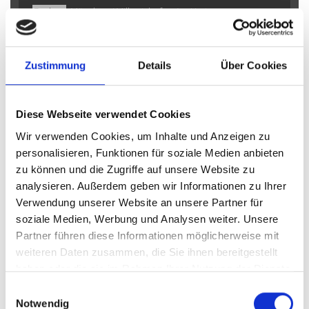
Dachau
München / Milbertshofen-Am Hart
München-Lerchenau
Planegg
Illesheim
Mühlhausen
Germering
Freystadt
Gilching
München / Pasing
Puschendorf
Gauting
Schwarzenbruck
Garching
Haar
Zustimmung
Details
Über Cookies
Taufkirchen
Poing
Burgthann
Gräfelfing
Cadolzburg
Landsberied
Putzbrunn
Erlangen
Diese Webseite verwendet Cookies
Höhenkirchen-Siegertsbrunn
Ingolstadt
Wir verwenden Cookies, um Inhalte und Anzeigen zu
München / Trudering
Ammerndorf
Krailling
Nürnberg
personalisieren, Funktionen für soziale Medien anbieten
Sauerlach / Grafing
Fürth
Oberding
München
zu können und die Zugriffe auf unsere Website zu
Immobilienverkauf München
Makler Nürnberg
analysieren. Außerdem geben wir Informationen zu Ihrer
Wohnungverkauf Fürth
weitere Orte
Verwendung unserer Website an unsere Partner für
soziale Medien, Werbung und Analysen weiter. Unsere
Immobilienkauf
Einfamilienhaus
Hauskauf
Häuser
Partner führen diese Informationen möglicherweise mit
Einfamilienhäuser
Reihenhaus
Immo
kaufen
Immobilien
weiteren Daten zusammen, die Sie ihnen bereitgestellt
Haus
haben oder die sie im Rahmen Ihrer Nutzung der Dienste
gesammelt haben.
Einwilligungsauswahl
Notwendig