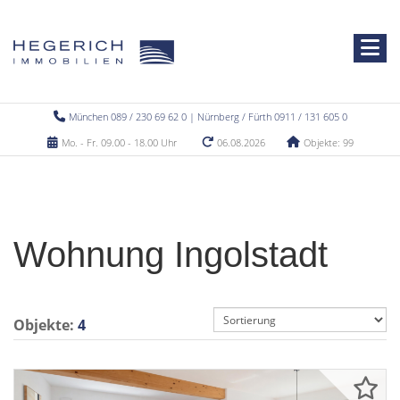
München 089 / 230 69 62 0 | Nürnberg / Fürth 0911 / 131 605 0
Mo. - Fr. 09.00 - 18.00 Uhr
06.08.2026
Objekte: 99
Wohnung Ingolstadt
Objekte:
4