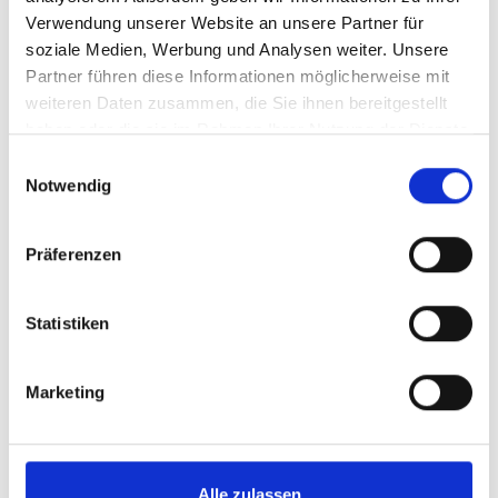
Verwendung unserer Website an unsere Partner für
Ingolstadt
soziale Medien, Werbung und Analysen weiter. Unsere
Partner führen diese Informationen möglicherweise mit
Nur noch zwei Wohnungen verfügbar! Exklusive
weiteren Daten zusammen, die Sie ihnen bereitgestellt
Neubauwohnungen in Ingolstadt - jetzt
haben oder die sie im Rahmen Ihrer Nutzung der Dienste
gesammelt haben.
bezugsfertig!
Einwilligungsauswahl
Notwendig
Erdgeschosswohnung
74,87 m²
2
Präferenzen
WOHNFLÄCHE
ZIMMER
Statistiken
Marketing
Ingolstadt
Nürnberg
Germering
Illesheim
Ammerndorf
Burgthann
Taufkirchen
Erlangen
Schwarzenbruck
Mühlhausen
München / Milbertshofen-Am Hart
Alle zulassen