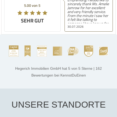
sincerely thank Ms. Amelie
5.00 von 5
Jamrow for her excellent
and very friendly service.
From the minute I saw her
SEHR GUT
it felt like talking to
someone I have known for
30.07.2026
a long time. She was so
kind to me and my family.
The only thing I can say is
she found the perfect
house for us. She always
kept in touch with us
always kept us updated and
made sure we were
comfortable with
everything. Amelie is
amazing at what she does
Hegerich Immobilien GmbH
hat
5
von
5
Sterne
|
162
very confident, smart and
kind. Best of luck to her in
Bewertungen
bei KennstDuEinen
all her endeavors. Thank
you. Aalia jeelani.
UNSERE STANDORTE