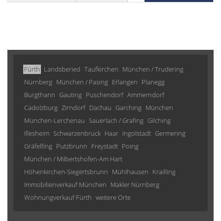
Fürth
Landsberied
Taufkirchen
München / Trudering
Nürnberg
München / Pasing
Erlangen
Planegg
Burgthann
Gauting
Puschendorf
Ammerndorf
Cadolzburg
Zirndorf
Dachau
Garching
München
München-Lerchenau
Sauerlach / Grafing
Gilching
Illesheim
Schwarzenbruck
Haar
Ingolstadt
Germering
Gräfelfing
Putzbrunn
Freystadt
Poing
München / Milbertshofen-Am Hart
Höhenkirchen-Siegertsbrunn
Mühlhausen
Krailling
Immobilienverkauf München
Makler Nürnberg
Wohnungverkauf Fürth
weitere Orte