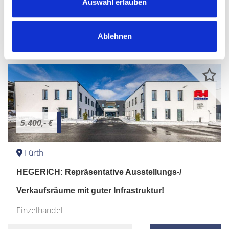
Auswahl erlauben
105 m²
2
FLÄCHE
RÄUME
Ablehnen
5.400,- €
Fürth
HEGERICH: Repräsentative Ausstellungs-/
Verkaufsräume mit guter Infrastruktur!
Einzelhandel