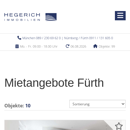
München 089 / 230 69 62 0 | Nürnberg / Fürth 0911 / 131 605 0
Mo. - Fr. 09.00 - 18.00 Uhr
06.08.2026
Objekte: 99
Mietangebote Fürth
Objekte:
10