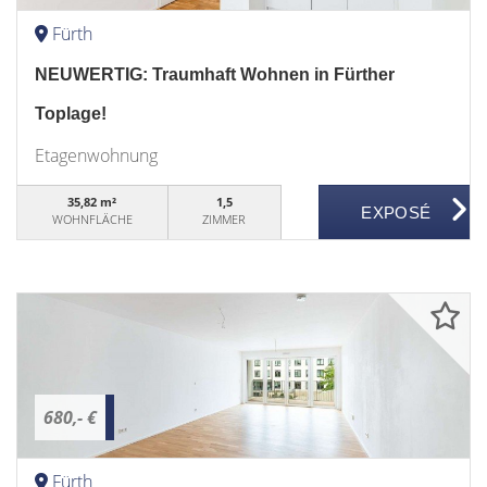
Fürth
NEUWERTIG: Traumhaft Wohnen in Fürther
Toplage!
Etagenwohnung
35,82 m²
1,5
WOHNFLÄCHE
ZIMMER
680,- €
Fürth