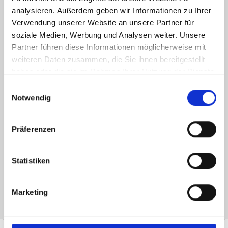
analysieren. Außerdem geben wir Informationen zu Ihrer
Verwendung unserer Website an unsere Partner für
soziale Medien, Werbung und Analysen weiter. Unsere
Partner führen diese Informationen möglicherweise mit
weiteren Daten zusammen, die Sie ihnen bereitgestellt
haben oder die sie im Rahmen Ihrer Nutzung der Dienste
gesammelt haben.
Einwilligungsauswahl
Ich habe die
Datenschutzerklärung
zur Kenntnis genommen. Ich stimme
Notwendig
zu, dass meine Angaben und Daten zur Beantwortung meiner Anfrage
elektronisch erhoben und gespeichert werden.
Präferenzen
Hinweis: Sie können Ihre Einwilligung jederzeit für die Zukunft per E-Mail
an info@hegerich-immobilien.de widerrufen. *
* Pflichtfelder
Statistiken
Absenden
Marketing