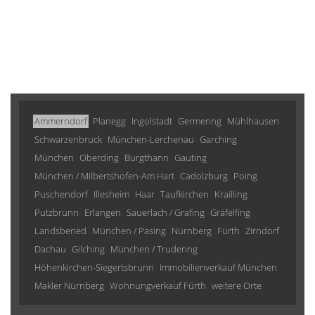
Ammerndorf
Planegg
Ingolstadt
Germering
Mühlhausen
Schwarzenbruck
München-Lerchenau
Garching
München
Oberding
Burgthann
Gauting
München / Milbertshofen-Am Hart
Cadolzburg
Poing
Puschendorf
Illesheim
Haar
Taufkirchen
Krailling
Putzbrunn
Erlangen
Sauerlach / Grafing
Gräfelfing
Landsberied
München / Pasing
Nürnberg
Fürth
Zirndorf
Dachau
Gilching
München / Trudering
Höhenkirchen-Siegertsbrunn
Immobilienverkauf München
Makler Nürnberg
Wohnungverkauf Fürth
weitere Orte