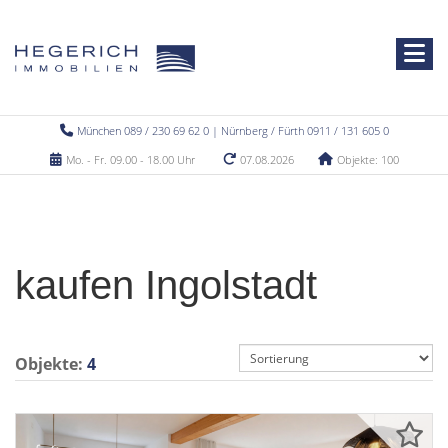
München 089 / 230 69 62 0 | Nürnberg / Fürth 0911 / 131 605 0
Mo. - Fr. 09.00 - 18.00 Uhr
07.08.2026
Objekte: 100
kaufen Ingolstadt
Objekte:
4