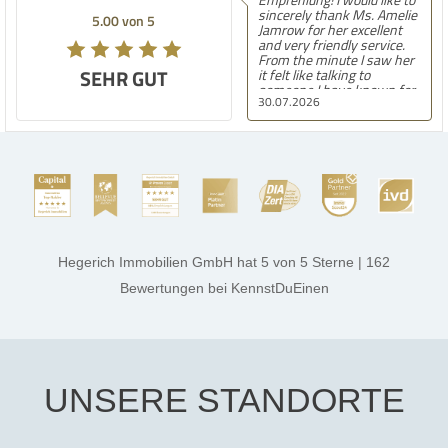
sincerely thank Ms. Amelie
5.00 von 5
Jamrow for her excellent
and very friendly service.
From the minute I saw her
SEHR GUT
it felt like talking to
someone I have known for
30.07.2026
a long time. She was so
kind to me and my family.
The only thing I can say is
she found the perfect
house for us. She always
kept in touch with us
always kept us updated and
made sure we were
comfortable with
everything. Amelie is
amazing at what she does
Hegerich Immobilien GmbH
hat
5
von
5
Sterne
|
162
very confident, smart and
kind. Best of luck to her in
Bewertungen
bei KennstDuEinen
all her endeavors. Thank
you. Aalia jeelani.
UNSERE STANDORTE