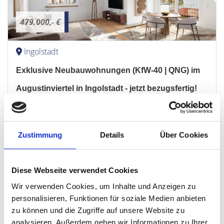
479.000,- €
Ingolstadt
Exklusive Neubauwohnungen (KfW-40 | QNG) im
Augustinviertel in Ingolstadt - jetzt bezugsfertig!
Etagenwohnung
78,30 m²
3
Zustimmung
Details
Über Cookies
WOHNFLÄCHE
ZIMMER
Diese Webseite verwendet Cookies
Wir verwenden Cookies, um Inhalte und Anzeigen zu
personalisieren, Funktionen für soziale Medien anbieten
zu können und die Zugriffe auf unsere Website zu
analysieren. Außerdem geben wir Informationen zu Ihrer